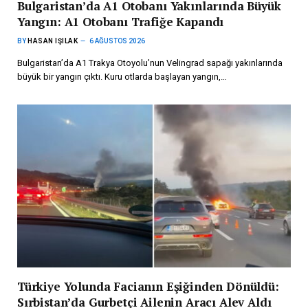
Bulgaristan’da A1 Otobanı Yakınlarında Büyük
Yangın: A1 Otobanı Trafiğe Kapandı
BY
HASAN IŞILAK
6 AĞUSTOS 2026
Bulgaristan’da A1 Trakya Otoyolu’nun Velingrad sapağı yakınlarında
büyük bir yangın çıktı. Kuru otlarda başlayan yangın,…
Türkiye Yolunda Facianın Eşiğinden Dönüldü:
Sırbistan’da Gurbetçi Ailenin Aracı Alev Aldı