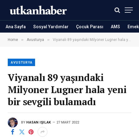
Ana Sayfa
Sosyal Yardımlar
Çocuk Parası
AMS
Emekl
»
»
Home
Avusturya
Viyanalı 89 yaşındaki Milyoner Lugner hala yeni bir sevgili bulamadı
AVUSTURYA
Viyanalı 89 yaşındaki
Milyoner Lugner hala yeni
bir sevgili bulamadı
BY
HASAN IŞILAK
27 MART 2022