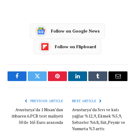
Follow on Google News
Follow on Flipboard
Facebook
Twitter
Pinterest
LinkedIn
Tumblr
Email
PREVIOUS ARTICLE
NEXT ARTICLE
Avusturya’da 1 Nisan’dan
Avusturya’da Sıvı ve katı
itibaren 6.PCR test maliyeti
yağlar %12,9, Ekmek %5,9,
50 ile 165 Euro arasında
Sebzeler %6.8, Süt,Peynir ve
Yumurta %3 arttı