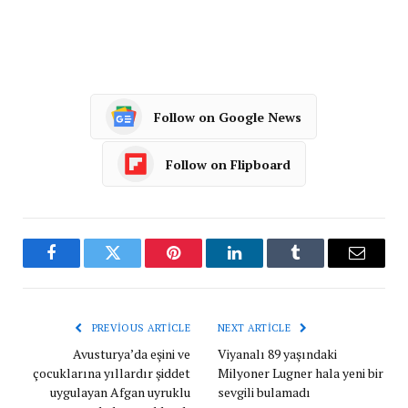
Follow on Google News
Follow on Flipboard
Facebook
Twitter
Pinterest
LinkedIn
Tumblr
Email
PREVIOUS ARTICLE
NEXT ARTICLE
Avusturya’da eşini ve
Viyanalı 89 yaşındaki
çocuklarına yıllardır şiddet
Milyoner Lugner hala yeni bir
uygulayan Afgan uyruklu
sevgili bulamadı