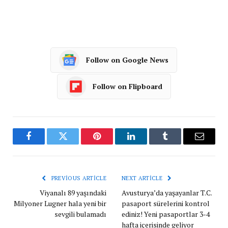
Follow on Google News
Follow on Flipboard
Facebook
Twitter
Pinterest
LinkedIn
Tumblr
Email
PREVIOUS ARTICLE
NEXT ARTICLE
Viyanalı 89 yaşındaki
Avusturya’da yaşayanlar T.C.
Milyoner Lugner hala yeni bir
pasaport sürelerini kontrol
sevgili bulamadı
ediniz! Yeni pasaportlar 3-4
hafta içerisinde geliyor