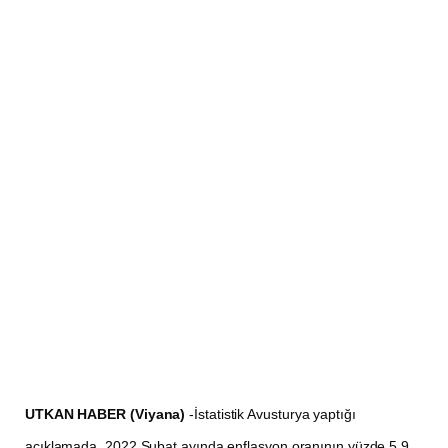
UTKAN HABER (Viyana)
-İstatistik Avusturya yaptığı
açıklamada, 2022 Şubat ayında enflasyon oranının yüzde 5,9