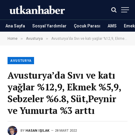
Ana Sayfa
Sosyal Yardımlar
Çocuk Parası
AMS
Emekl
»
»
Home
Avusturya
Avusturya’da Sıvı ve katı yağlar %12,9, Ekmek %5,9, Sebzeler %6.8, Süt,Peynir ve Yumurta %3 arttı
AVUSTURYA
Avusturya’da Sıvı ve katı
yağlar %12,9, Ekmek %5,9,
Sebzeler %6.8, Süt,Peynir
ve Yumurta %3 arttı
BY
HASAN IŞILAK
28 MART 2022