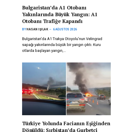
Bulgaristan’da A1 Otobanı
Yakınlarında Büyük Yangın: A1
Otobanı Trafiğe Kapandı
BY
HASAN IŞILAK
6 AĞUSTOS 2026
Bulgaristan’da A1 Trakya Otoyolu’nun Velingrad
sapağı yakınlarında büyük bir yangın çıktı. Kuru
otlarda başlayan yangın,…
Türkiye Yolunda Facianın Eşiğinden
Dönüldü: Sırbistan’da Gurbetçi