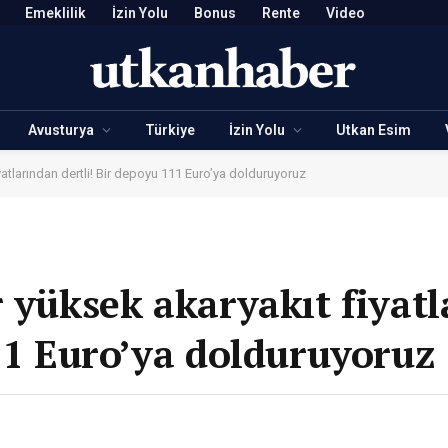
Emeklilik
İzin Yolu
Bonus
Rente
Video
Avusturya
Türkiye
İzin Yolu
Utkan Esim
yatlarından dertli! Bir depoyu 111 Euro’ya dolduruyoruz
r yüksek akaryakıt fiyat
111 Euro’ya dolduruyoruz