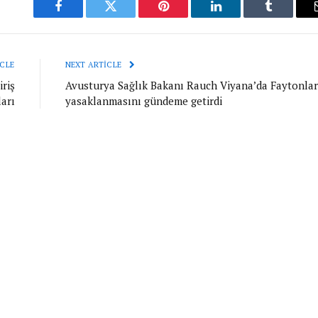
Facebook
Twitter
Pinterest
LinkedIn
Tumblr
CLE
NEXT ARTICLE
riş
Avusturya Sağlık Bakanı Rauch Viyana’da Faytonlar
ları
yasaklanmasını gündeme getirdi