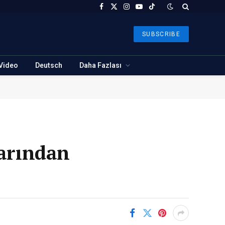
Facebook
X
Instagram
YouTube
TikTok
(Twitter)
SUBSCRIBE
Video
Deutsch
Daha Fazlası
larından