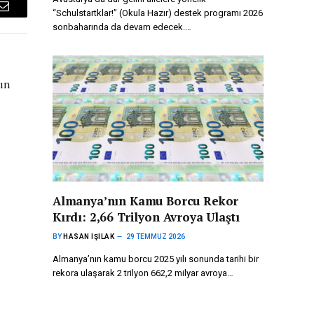
“Schulstartklar!” (Okula Hazır) destek programı 2026
Email
sonbaharında da devam edecek.…
ın
Almanya’nın Kamu Borcu Rekor
Kırdı: 2,66 Trilyon Avroya Ulaştı
BY
HASAN IŞILAK
29 TEMMUZ 2026
Almanya’nın kamu borcu 2025 yılı sonunda tarihi bir
rekora ulaşarak 2 trilyon 662,2 milyar avroya…