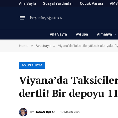
Ana Sayfa
Sosyal Yardımlar
Çocuk Parası
AMS
Perşembe, Ağustos 6
Ana Sayfa
Avrupa
Almanya
»
»
Home
Avusturya
Viyana’da Taksiciler yüksek akaryakıt fi
AVUSTURYA
Viyana’da Taksicile
dertli! Bir depoyu 
BY
HASAN IŞILAK
17 MAYIS 2022