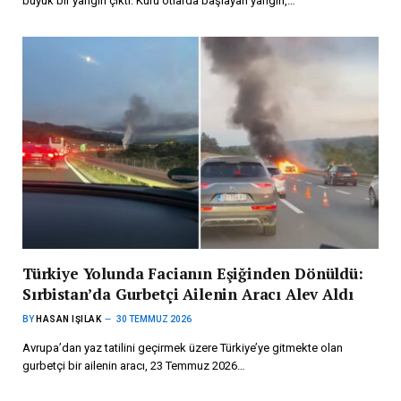
büyük bir yangın çıktı. Kuru otlarda başlayan yangın,…
Türkiye Yolunda Facianın Eşiğinden Dönüldü:
Sırbistan’da Gurbetçi Ailenin Aracı Alev Aldı
BY
HASAN IŞILAK
30 TEMMUZ 2026
Avrupa’dan yaz tatilini geçirmek üzere Türkiye’ye gitmekte olan
gurbetçi bir ailenin aracı, 23 Temmuz 2026…