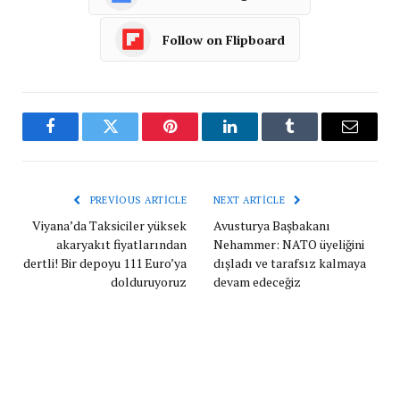
Follow on Flipboard
Facebook
Twitter
Pinterest
LinkedIn
Tumblr
Email
PREVIOUS ARTICLE
NEXT ARTICLE
Viyana’da Taksiciler yüksek
Avusturya Başbakanı
akaryakıt fiyatlarından
Nehammer: NATO üyeliğini
dertli! Bir depoyu 111 Euro’ya
dışladı ve tarafsız kalmaya
dolduruyoruz
devam edeceğiz