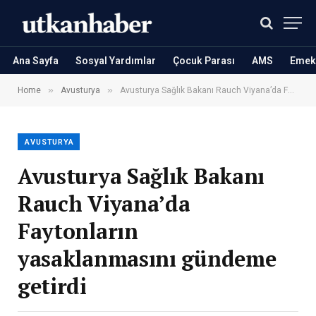
Ana Sayfa
Sosyal Yardımlar
Çocuk Parası
AMS
Emekl
»
»
Home
Avusturya
Avusturya Sağlık Bakanı Rauch Viyana’da Faytonların yasaklanmasını gündeme getirdi
AVUSTURYA
Avusturya Sağlık Bakanı
Rauch Viyana’da
Faytonların
yasaklanmasını gündeme
getirdi