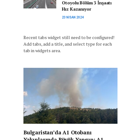
Otoyolu Bölüm 3 İnşaatı
Hız Kazanıyor
23 NISAN 2024
Recent tabs widget still need to be configured!
Add tabs, add a title, and select type for each
tab in widgets area.
Bulgaristan’da A1 Otobanı
Yakınlarında Büyük Yangın: A1