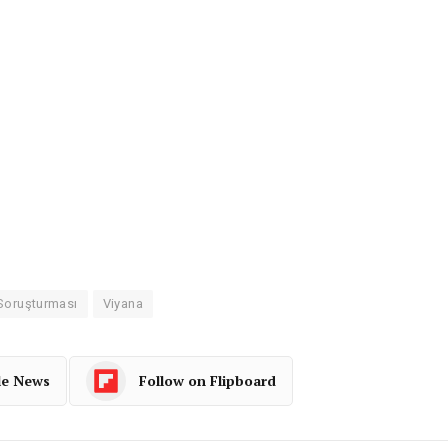
 Soruşturması
Viyana
le News
Follow on Flipboard