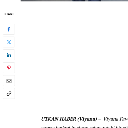
SHARE
UTKAN HABER (Viyana) –
Viyana Favo
cansız bedeni hastane sahasındaki bir 