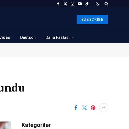
Facebook
X
Instagram
YouTube
TikTok
(Twitter)
SUBSCRIBE
Video
Deutsch
Daha Fazlası
lundu
Kategoriler