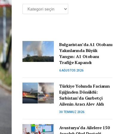
Kategoriler
Bulgaristan’da A1 Otobanı
Yakınlarında Büyük
Yangın: A1 Otobanı
Trafiğe Kapandı
6 AĞUSTOS 2026
Türkiye Yolunda Facianın
Eşiğinden Dönüldü:
Sırbistan’da Gurbetçi
Ailenin Aracı Alev Aldı
30 TEMMUZ 2026
Avusturya’da Ailelere 150
Avroluk Okul Desteği