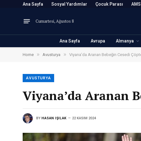
Ana Sayfa
Sosyal Yardımlar
Çocuk Parası
AMS
Cumartesi, Ağustos 8
Ana Sayfa
Avrupa
Almanya
»
»
Home
Avusturya
Viyana’da Aranan Bebeğin Cesedi Çöpt
AVUSTURYA
Viyana’da Aranan B
BY
HASAN IŞILAK
22 KASIM 2024