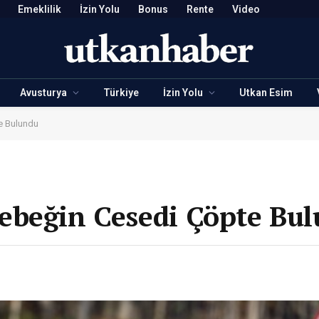
Emeklilik
İzin Yolu
Bonus
Rente
Video
Avusturya
Türkiye
İzin Yolu
Utkan Esim
e Bulundu
ebeğin Cesedi Çöpte Bu