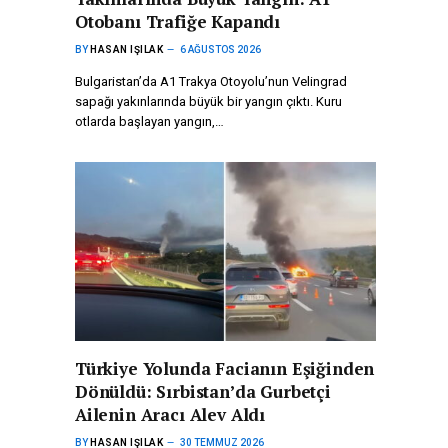
Otobanı Trafiğe Kapandı
BY
HASAN IŞILAK
6 AĞUSTOS 2026
Bulgaristan’da A1 Trakya Otoyolu’nun Velingrad
sapağı yakınlarında büyük bir yangın çıktı. Kuru
otlarda başlayan yangın,…
Türkiye Yolunda Facianın Eşiğinden
Dönüldü: Sırbistan’da Gurbetçi
Ailenin Aracı Alev Aldı
BY
HASAN IŞILAK
30 TEMMUZ 2026