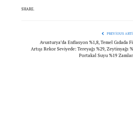
SHARE.
PREVIOUS ARTI
Avusturya’da Enflasyon %1,8, Temel Gıdada Fi
Artışı Rekor Seviyede: Tereyağı %29, Zeytinyağı %
Portakal Suyu %19 Zamlan