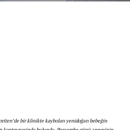
riten’de bir klinikte kaybolan yenidoğan bebeğin
çöp konteynerinde bulundu. Perşembe günü annesinin