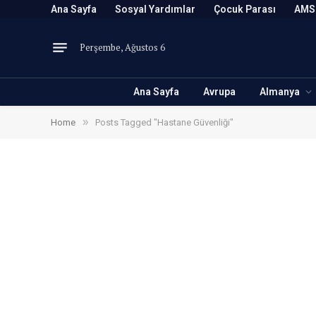
Ana Sayfa
Sosyal Yardımlar
Çocuk Parası
AMS
Perşembe, Ağustos 6
Ana Sayfa
Avrupa
Almanya
»
Home
Posts Tagged "Hastane Güvenliği"