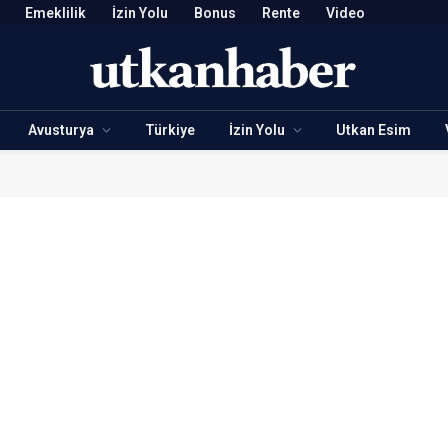
Emeklilik
İzin Yolu
Bonus
Rente
Video
Avusturya
Türkiye
İzin Yolu
Utkan Esim