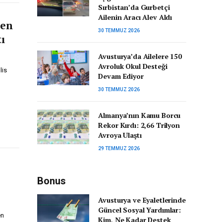
Sırbistan’da Gurbetçi
Ailenin Aracı Alev Aldı
den
30 TEMMUZ 2026
ı
Avusturya’da Ailelere 150
Avroluk Okul Desteği
lis
Devam Ediyor
30 TEMMUZ 2026
Almanya’nın Kamu Borcu
Rekor Kırdı: 2,66 Trilyon
Avroya Ulaştı
29 TEMMUZ 2026
Bonus
Avusturya ve Eyaletlerinde
Güncel Sosyal Yardımlar:
en
Kim, Ne Kadar Destek