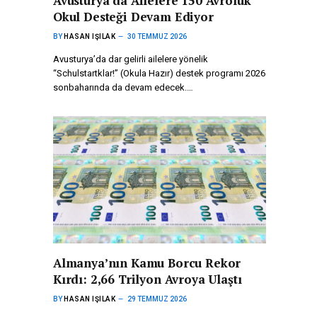
Avusturya’da Ailelere 150 Avroluk
Okul Desteği Devam Ediyor
BY
HASAN IŞILAK
30 TEMMUZ 2026
Avusturya’da dar gelirli ailelere yönelik
“Schulstartklar!” (Okula Hazır) destek programı 2026
sonbaharında da devam edecek.…
Almanya’nın Kamu Borcu Rekor
Kırdı: 2,66 Trilyon Avroya Ulaştı
BY
HASAN IŞILAK
29 TEMMUZ 2026