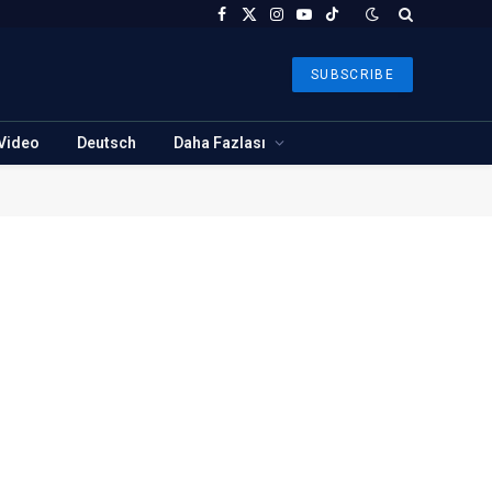
Facebook
X
Instagram
YouTube
TikTok
(Twitter)
SUBSCRIBE
Video
Deutsch
Daha Fazlası