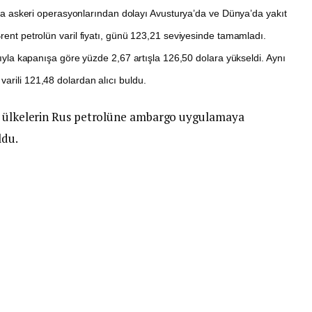
 askeri operasyonlarından dolayı Avusturya’da ve Dünya’da yakıt
Brent petrolün varil fiyatı, günü 123,21 seviyesinde tamamladı.
arıyla kapanışa göre yüzde 2,67 artışla 126,50 dolara yükseldi. Aynı
arili 121,48 dolardan alıcı buldu.
lı ülkelerin Rus petrolüne ambargo uygulamaya
ldu.