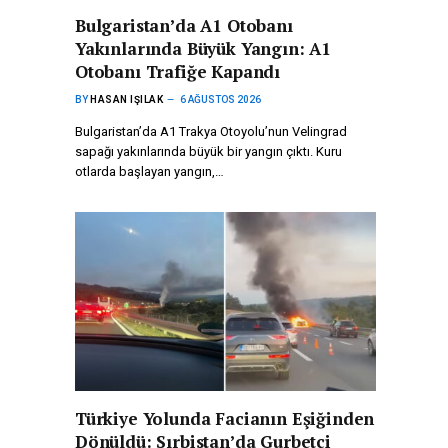
Bulgaristan’da A1 Otobanı
Yakınlarında Büyük Yangın: A1
Otobanı Trafiğe Kapandı
BY
HASAN IŞILAK
6 AĞUSTOS 2026
Bulgaristan’da A1 Trakya Otoyolu’nun Velingrad
sapağı yakınlarında büyük bir yangın çıktı. Kuru
otlarda başlayan yangın,…
Türkiye Yolunda Facianın Eşiğinden
Dönüldü: Sırbistan’da Gurbetçi