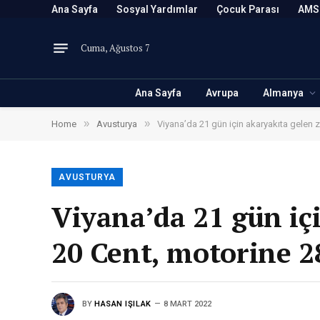
Ana Sayfa
Sosyal Yardımlar
Çocuk Parası
AMS
Cuma, Ağustos 7
Ana Sayfa
Avrupa
Almanya
»
»
Home
Avusturya
Viyana’da 21 gün için akaryakıta gelen 
AVUSTURYA
Viyana’da 21 gün iç
20 Cent, motorine 2
BY
HASAN IŞILAK
8 MART 2022