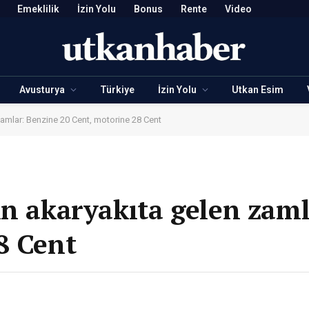
Emeklilik
İzin Yolu
Bonus
Rente
Video
Avusturya
Türkiye
İzin Yolu
Utkan Esim
zamlar: Benzine 20 Cent, motorine 28 Cent
in akaryakıta gelen zam
8 Cent