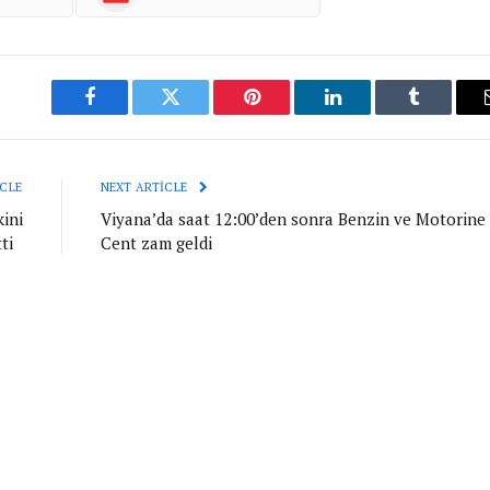
Facebook
Twitter
Pinterest
LinkedIn
Tumblr
CLE
NEXT ARTICLE
ini
Viyana’da saat 12:00’den sonra Benzin ve Motorine
tti
Cent zam geldi