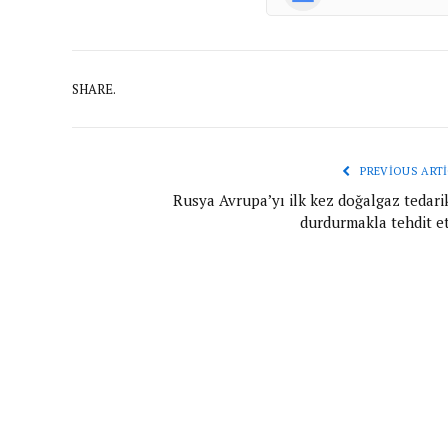
SHARE.
PREVIOUS ARTI
Rusya Avrupa’yı ilk kez doğalgaz tedarik
durdurmakla tehdit e