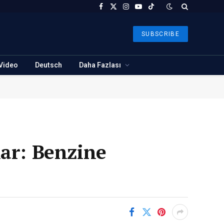
Facebook
X
Instagram
YouTube
TikTok
(Twitter)
SUBSCRIBE
Video
Deutsch
Daha Fazlası
lar: Benzine