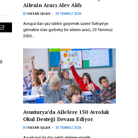
Ailenin Aracı Alev Aldı
BY
HASAN IŞILAK
30 TEMMUZ 2026
Avrupa’dan yaz tatilini geçirmek üzere Türkiye’ye
gitmekte olan gurbetçi bir ailenin aracı, 23 Temmuz
Email
2026…
 8
Avusturya’da Ailelere 150 Avroluk
Okul Desteği Devam Ediyor
BY
HASAN IŞILAK
30 TEMMUZ 2026
Avusturya’da dar gelirli ailelere yönelik