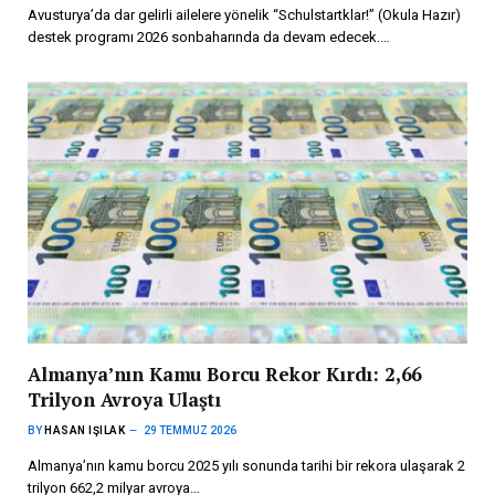
Avusturya’da dar gelirli ailelere yönelik “Schulstartklar!” (Okula Hazır)
destek programı 2026 sonbaharında da devam edecek.…
Almanya’nın Kamu Borcu Rekor Kırdı: 2,66
Trilyon Avroya Ulaştı
BY
HASAN IŞILAK
29 TEMMUZ 2026
Almanya’nın kamu borcu 2025 yılı sonunda tarihi bir rekora ulaşarak 2
trilyon 662,2 milyar avroya…