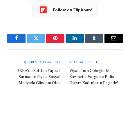
Follow on Flipboard
Facebook
Twitter
Pinterest
LinkedIn
Tumblr
Email
PREVIOUS ARTICLE
NEXT ARTICLE
IKEA’da Satılan Yaprak
Viyana’nın Göbeğinde
Sarmanın Fiyatı Sosyal
Kozmetik Vurgunu: Polis
Medyada Gündem Oldu
Hırsız Kadınların Peşinde!