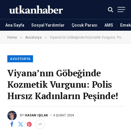
Ana Sayfa
Sosyal Yardımlar
Çocuk Parası
AMS
Emekl
»
»
Home
Avusturya
Viyana’nın Göbeğinde Kozmetik Vurgunu: Polis Hırsız Kadınların Peşinde!
AVUSTURYA
Viyana’nın Göbeğinde
Kozmetik Vurgunu: Polis
Hırsız Kadınların Peşinde!
BY
HASAN IŞILAK
4 ŞUBAT 2024