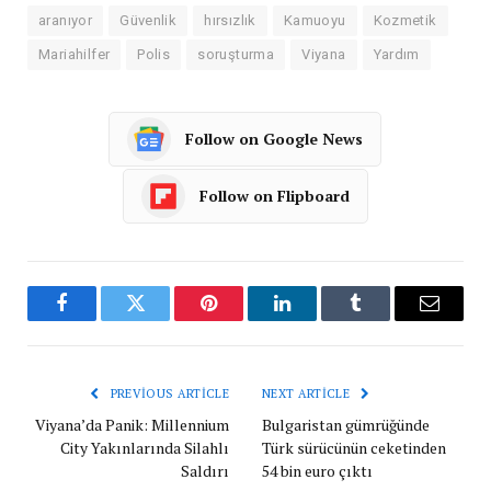
aranıyor
Güvenlik
hırsızlık
Kamuoyu
Kozmetik
Mariahilfer
Polis
soruşturma
Viyana
Yardım
Follow on Google News
Follow on Flipboard
Facebook
Twitter
Pinterest
LinkedIn
Tumblr
Email
PREVIOUS ARTICLE
NEXT ARTICLE
Viyana’da Panik: Millennium
Bulgaristan gümrüğünde
City Yakınlarında Silahlı
Türk sürücünün ceketinden
Saldırı
54 bin euro çıktı