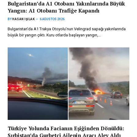
Bulgaristan’da A1 Otobanı Yakınlarında Büyük
Yangın: A1 Otobanı Trafiğe Kapandı
BY
HASAN IŞILAK
6 AĞUSTOS 2026
Bulgaristan’da A1 Trakya Otoyolu’nun Velingrad sapağı yakınlarında
büyük bir yangın çıktı. Kuru otlarda başlayan yangın,…
Türkiye Yolunda Facianın Eşiğinden Dönüldü:
Sırbistan’da Gurbetçi Ailenin Aracı Alev Aldı