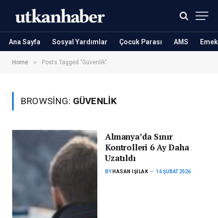
Ana Sayfa
Sosyal Yardımlar
Çocuk Parası
AMS
Emekl
»
Home
Posts Tagged "Güvenlik"
BROWSING:
GÜVENLIK
Almanya’da Sınır
Kontrolleri 6 Ay Daha
Uzatıldı
BY
HASAN IŞILAK
16 ŞUBAT 2026