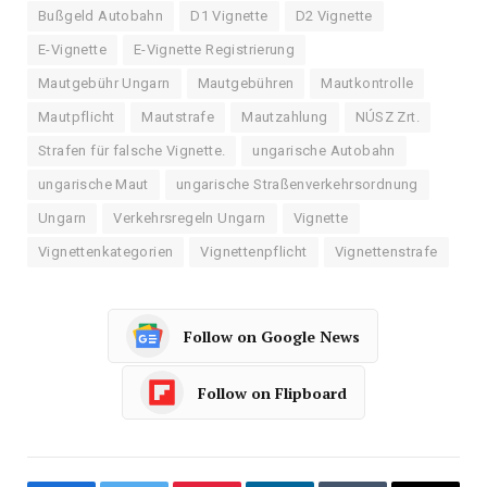
Bußgeld Autobahn
D1 Vignette
D2 Vignette
E-Vignette
E-Vignette Registrierung
Mautgebühr Ungarn
Mautgebühren
Mautkontrolle
Mautpflicht
Mautstrafe
Mautzahlung
NÚSZ Zrt.
Strafen für falsche Vignette.
ungarische Autobahn
ungarische Maut
ungarische Straßenverkehrsordnung
Ungarn
Verkehrsregeln Ungarn
Vignette
Vignettenkategorien
Vignettenpflicht
Vignettenstrafe
Follow on Google News
Follow on Flipboard