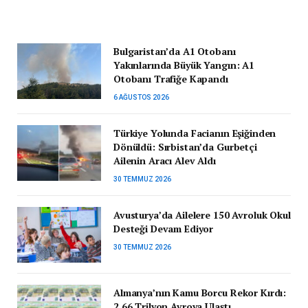
Bulgaristan’da A1 Otobanı
Yakınlarında Büyük Yangın: A1
Otobanı Trafiğe Kapandı
6 AĞUSTOS 2026
Türkiye Yolunda Facianın Eşiğinden
Dönüldü: Sırbistan’da Gurbetçi
Ailenin Aracı Alev Aldı
30 TEMMUZ 2026
Avusturya’da Ailelere 150 Avroluk Okul
Desteği Devam Ediyor
30 TEMMUZ 2026
Almanya’nın Kamu Borcu Rekor Kırdı:
2,66 Trilyon Avroya Ulaştı