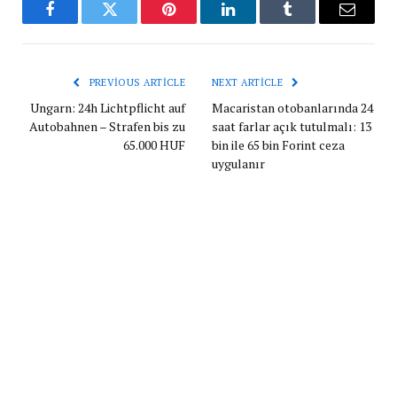
Facebook
Twitter
Pinterest
LinkedIn
Tumblr
Email
PREVIOUS ARTICLE
NEXT ARTICLE
Ungarn: 24h Lichtpflicht auf
Macaristan otobanlarında 24
Autobahnen – Strafen bis zu
saat farlar açık tutulmalı: 13
65.000 HUF
bin ile 65 bin Forint ceza
uygulanır