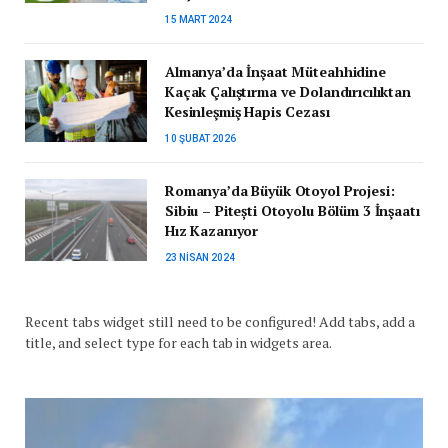
15 MART 2024
Almanya’da İnşaat Müteahhidine
Kaçak Çalıştırma ve Dolandırıcılıktan
Kesinleşmiş Hapis Cezası
10 ŞUBAT 2026
Romanya’da Büyük Otoyol Projesi:
Sibiu – Pitești Otoyolu Bölüm 3 İnşaatı
Hız Kazanıyor
23 NISAN 2024
Recent tabs widget still need to be configured! Add tabs, add a
title, and select type for each tab in widgets area.