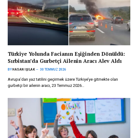
Türkiye Yolunda Facianın Eşiğinden Dönüldü:
Sırbistan’da Gurbetçi Ailenin Aracı Alev Aldı
BY
HASAN IŞILAK
30 TEMMUZ 2026
Avrupa’dan yaz tatilini geçirmek üzere Türkiye’ye gitmekte olan
gurbetçi bir ailenin aracı, 23 Temmuz 2026…