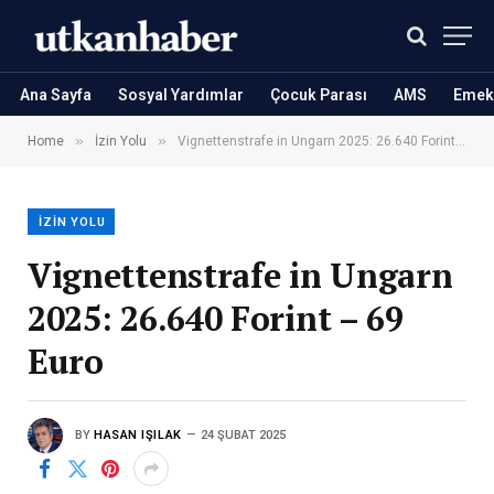
Ana Sayfa
Sosyal Yardımlar
Çocuk Parası
AMS
Emekl
»
»
Home
İzin Yolu
Vignettenstrafe in Ungarn 2025: 26.640 Forint – 69 Euro
İZIN YOLU
Vignettenstrafe in Ungarn
2025: 26.640 Forint – 69
Euro
BY
HASAN IŞILAK
24 ŞUBAT 2025