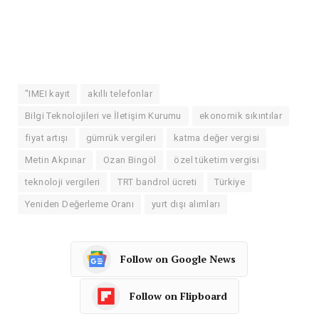
"IMEI kayıt
akıllı telefonlar
Bilgi Teknolojileri ve İletişim Kurumu
ekonomik sıkıntılar
fiyat artışı
gümrük vergileri
katma değer vergisi
Metin Akpınar
Ozan Bingöl
özel tüketim vergisi
teknoloji vergileri
TRT bandrol ücreti
Türkiye
Yeniden Değerleme Oranı
yurt dışı alımları
Follow on Google News
Follow on Flipboard