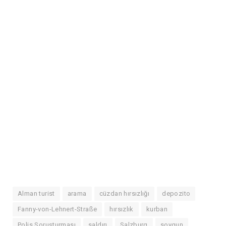
Alman turist
arama
cüzdan hırsızlığı
depozito
Fanny-von-Lehnert-Straße
hırsızlık
kurban
Polis Soruşturması
saldırı
Salzburg
soygun