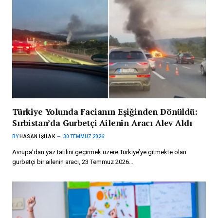
Türkiye Yolunda Facianın Eşiğinden Dönüldü:
Sırbistan’da Gurbetçi Ailenin Aracı Alev Aldı
BY
HASAN IŞILAK
30 TEMMUZ 2026
Avrupa’dan yaz tatilini geçirmek üzere Türkiye’ye gitmekte olan
gurbetçi bir ailenin aracı, 23 Temmuz 2026…