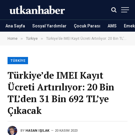
Ana Sayfa
Sosyal Yardımlar
Çocuk Parası
AMS
Emekl
»
»
Home
Türkiye
Türkiye’de IMEI Kayıt Ücreti Artırılıyor: 20 Bin TL’den 31 Bin 692 TL’ye Çıkacak
TÜRKIYE
Türkiye’de IMEI Kayıt
Ücreti Artırılıyor: 20 Bin
TL’den 31 Bin 692 TL’ye
Çıkacak
BY
HASAN IŞILAK
20 KASIM 2023