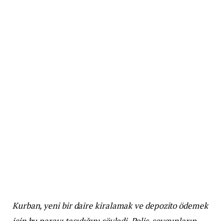
Kurban, yeni bir daire kiralamak ve depozito ödemek
için bu parayı taşıdığını söyledi. Polis, soygunların