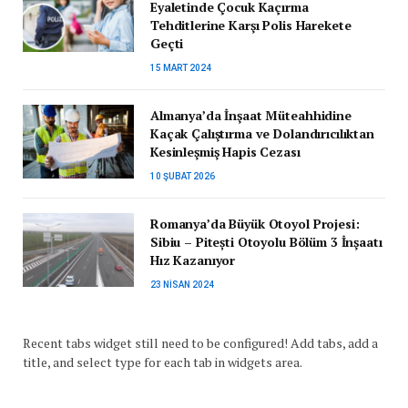
Eyaletinde Çocuk Kaçırma
Tehditlerine Karşı Polis Harekete
Geçti
15 MART 2024
Almanya’da İnşaat Müteahhidine
Kaçak Çalıştırma ve Dolandırıcılıktan
Kesinleşmiş Hapis Cezası
10 ŞUBAT 2026
Romanya’da Büyük Otoyol Projesi:
Sibiu – Pitești Otoyolu Bölüm 3 İnşaatı
Hız Kazanıyor
23 NISAN 2024
Recent tabs widget still need to be configured! Add tabs, add a
title, and select type for each tab in widgets area.