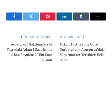
Facebook
Twitter
Pinterest
LinkedIn
Tumblr
Email
PREVIOUS ARTICLE
NEXT ARTICLE
Avusturya | Salzburg’da 65
Utkan Tv Anketine Göre
Yaşındaki Adam 1 Saat İçinde
Gurbetçilerin Avusturya’daki
İki Kez Soyuldu: 20 Bin Euro
Süpermarket Tercihleri Belli
Çalındı
Oldu!