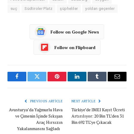
suç
Südtiroler Platz
şüpheliler
yoldan geçenler
Follow on Google News
Follow on Flipboard
Facebook
Twitter
Pinterest
LinkedIn
Tumblr
Email
PREVIOUS ARTICLE
NEXT ARTICLE
Avusturya’da Yağmurlu Hava
Türkiye’de IMEI Kayıt Ücreti
ve Çimenin İçinde Sıkışan
Artırılıyor: 20 Bin TL’den 31
Araç Hırsızın
Bin 692 TL’ye Çıkacak
Yakalanmasını Sağladı