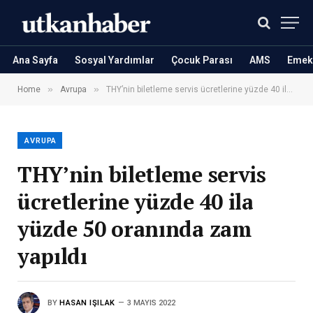
Ana Sayfa
Sosyal Yardımlar
Çocuk Parası
AMS
Emekl
»
»
Home
Avrupa
THY’nin biletleme servis ücretlerine yüzde 40 ila yüzde 50 oranında zam yapıldı
AVRUPA
THY’nin biletleme servis
ücretlerine yüzde 40 ila
yüzde 50 oranında zam
yapıldı
BY
HASAN IŞILAK
3 MAYIS 2022