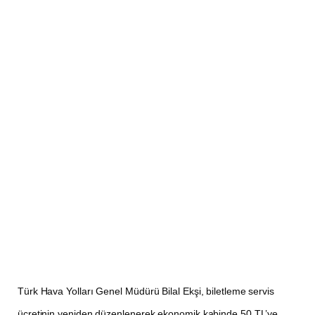
Türk Hava Yolları Genel Müdürü Bilal Ekşi, biletleme servis
ücretinin yeniden düzenlenerek ekonomik kabinde 50 TL’ye,