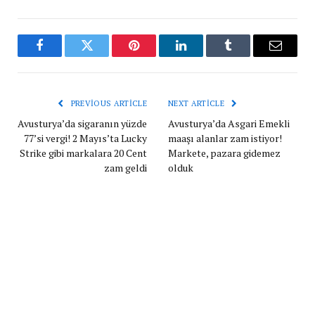
Facebook
Twitter
Pinterest
LinkedIn
Tumblr
Email
PREVIOUS ARTICLE
NEXT ARTICLE
Avusturya’da sigaranın yüzde
Avusturya’da Asgari Emekli
77’si vergi! 2 Mayıs’ta Lucky
maaşı alanlar zam istiyor!
Strike gibi markalara 20 Cent
Markete, pazara gidemez
zam geldi
olduk