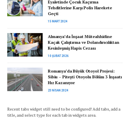
Eyaletinde Çocuk Kaçırma
Tehditlerine Karşı Polis Harekete
Geçti
15 MART 2024
Almanya’da İnşaat Müteahhidine
Kaçak Çalıştırma ve Dolandırıcılıktan
Kesinleşmiş Hapis Cezası
10 ŞUBAT 2026
Romanya’da Büyük Otoyol Projesi:
Sibiu – Pitești Otoyolu Bölüm 3 İnşaatı
Hız Kazanıyor
23 NISAN 2024
Recent tabs widget still need to be configured! Add tabs, add a
title, and select type for each tab in widgets area.