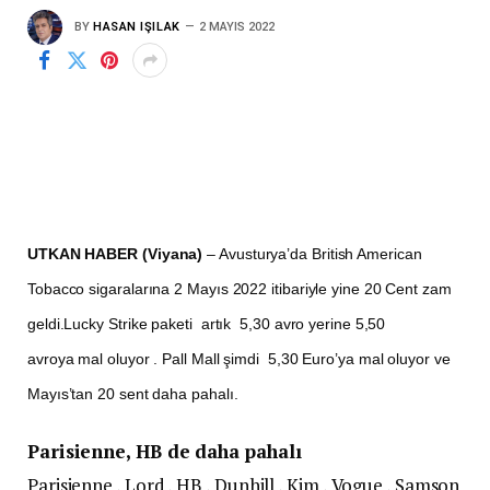
BY
HASAN IŞILAK
2 MAYIS 2022
UTKAN HABER (Viyana)
– Avusturya’da British American
Tobacco sigaralarına 2 Mayıs 2022 itibariyle yine 20 Cent zam
geldi.Lucky Strike paketi artık 5,30 avro yerine 5,50
avroya mal oluyor . Pall Mall şimdi 5,30 Euro’ya mal oluyor ve
Mayıs’tan 20 sent daha pahalı.
Parisienne, HB de daha pahalı
Parisienne , Lord , HB , Dunhill , Kim , Vogue , Samson