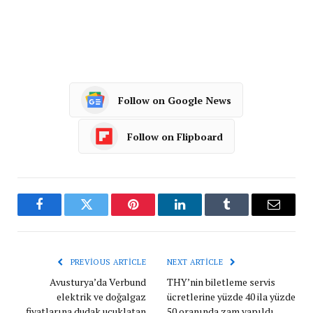
Follow on Google News
Follow on Flipboard
Facebook
Twitter
Pinterest
LinkedIn
Tumblr
Email
PREVIOUS ARTICLE
NEXT ARTICLE
Avusturya’da Verbund
THY’nin biletleme servis
elektrik ve doğalgaz
ücretlerine yüzde 40 ila yüzde
fiyatlarına dudak uçuklatan
50 oranında zam yapıldı