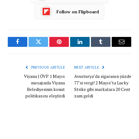
Follow on Flipboard
Facebook
Twitter
Pinterest
LinkedIn
Tumblr
Email
PREVIOUS ARTICLE
NEXT ARTICLE
Viyana | ÖVP 1 Mayıs
Avusturya’da sigaranın yüzde
mesajında Viyana
77’si vergi! 2 Mayıs’ta Lucky
Belediyesinin konut
Strike gibi markalara 20 Cent
politikasını eleştirdi
zam geldi