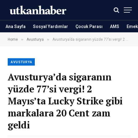
Ana Sayfa
Sosyal Yardımlar
Çocuk Parası
AMS
Emekl
»
»
Home
Avusturya
Avusturya’da sigaranın yüzde 77’si vergi! 2 Mayıs’ta Lucky Strike gibi markalara 20 Cent zam geldi
AVUSTURYA
Avusturya’da sigaranın
yüzde 77’si vergi! 2
Mayıs’ta Lucky Strike gibi
markalara 20 Cent zam
geldi