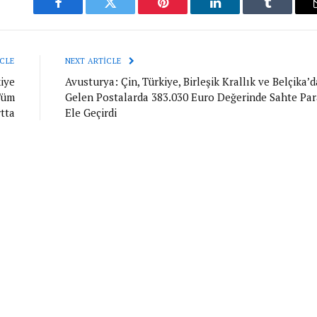
Facebook
Twitter
Pinterest
LinkedIn
Tumblr
CLE
NEXT ARTICLE
iye
Avusturya: Çin, Türkiye, Birleşik Krallık ve Belçika’
Tüm
Gelen Postalarda 383.030 Euro Değerinde Sahte Par
tta
Ele Geçirdi