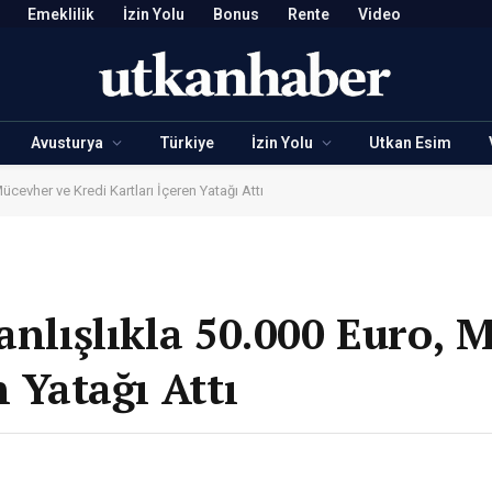
Emeklilik
İzin Yolu
Bonus
Rente
Video
Avusturya
Türkiye
İzin Yolu
Utkan Esim
Mücevher ve Kredi Kartları İçeren Yatağı Attı
anlışlıkla 50.000 Euro, 
n Yatağı Attı