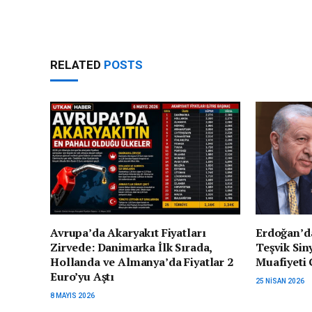
RELATED
POSTS
Avrupa’da Akaryakıt Fiyatları
Erdoğan’d
Zirvede: Danimarka İlk Sırada,
Teşvik Siny
Hollanda ve Almanya’da Fiyatlar 2
Muafiyeti
Euro’yu Aştı
25 NISAN 2026
8 MAYIS 2026