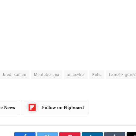
kredi kartları
Montebelluna
mücevher
Polis
temizlik görevl
le News
Follow on Flipboard