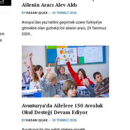
Ailenin Aracı Alev Aldı
Email
BY
HASAN IŞILAK
30 TEMMUZ 2026
Avrupa’dan yaz tatilini geçirmek üzere Türkiye’ye
gitmekte olan gurbetçi bir ailenin aracı, 23 Temmuz
dan
2026…
a
Avusturya’da Ailelere 150 Avroluk
Okul Desteği Devam Ediyor
BY
HASAN IŞILAK
30 TEMMUZ 2026
Avusturya’da dar gelirli ailelere yönelik