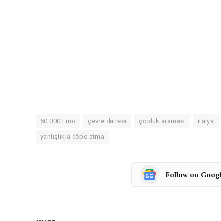
50.000 Euro
çevre dairesi
çöplük araması
italya
yanlışlıkla çöpe atma
Follow on Goog