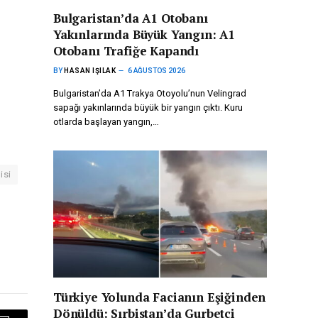
Bulgaristan’da A1 Otobanı
Yakınlarında Büyük Yangın: A1
Otobanı Trafiğe Kapandı
BY
HASAN IŞILAK
6 AĞUSTOS 2026
Bulgaristan’da A1 Trakya Otoyolu’nun Velingrad
sapağı yakınlarında büyük bir yangın çıktı. Kuru
otlarda başlayan yangın,…
isi
Türkiye Yolunda Facianın Eşiğinden
Dönüldü: Sırbistan’da Gurbetçi