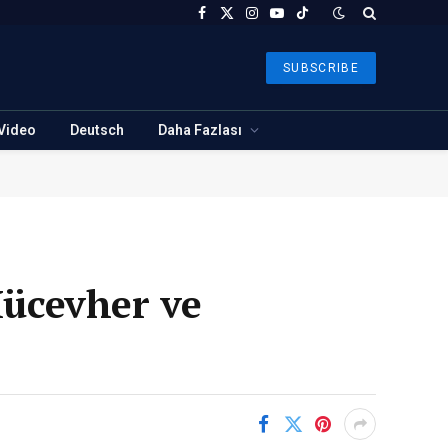
Facebook
X
Instagram
YouTube
TikTok
(Twitter)
SUBSCRIBE
Video
Deutsch
Daha Fazlası
Mücevher ve