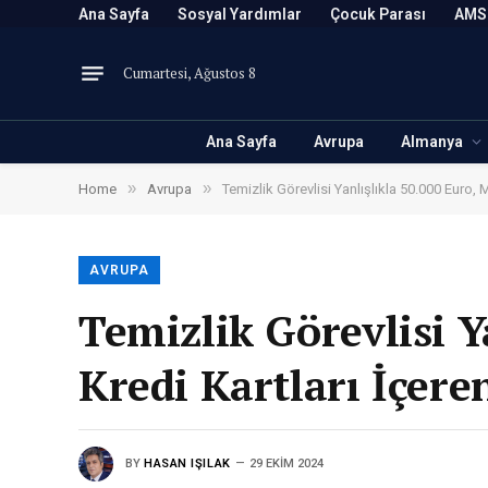
Ana Sayfa
Sosyal Yardımlar
Çocuk Parası
AMS
Cumartesi, Ağustos 8
Ana Sayfa
Avrupa
Almanya
»
»
Home
Avrupa
Temizlik Görevlisi Yanlışlıkla 50.000 Euro, 
AVRUPA
Temizlik Görevlisi Y
Kredi Kartları İçere
BY
HASAN IŞILAK
29 EKIM 2024