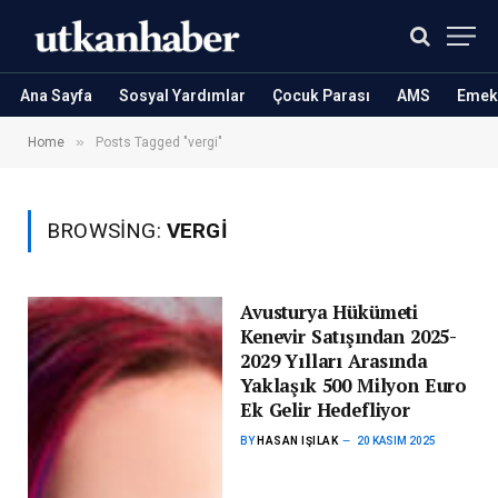
Ana Sayfa
Sosyal Yardımlar
Çocuk Parası
AMS
Emekl
»
Home
Posts Tagged "vergi"
BROWSING:
VERGI
Avusturya Hükümeti
Kenevir Satışından 2025-
2029 Yılları Arasında
Yaklaşık 500 Milyon Euro
Ek Gelir Hedefliyor
BY
HASAN IŞILAK
20 KASIM 2025