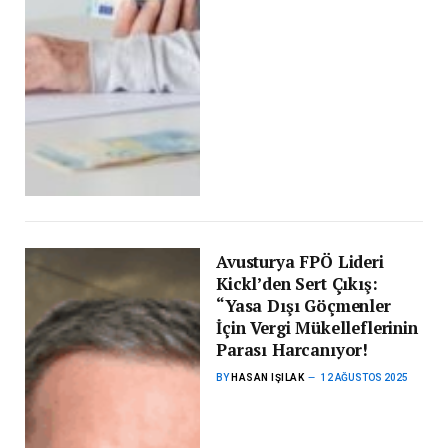
Avusturya FPÖ Lideri
Kickl’den Sert Çıkış:
“Yasa Dışı Göçmenler
İçin Vergi Mükelleflerinin
Parası Harcanıyor!
BY
HASAN IŞILAK
12 AĞUSTOS 2025