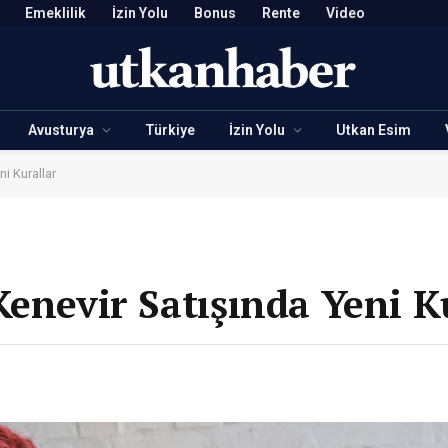
Emeklilik
İzin Yolu
Bonus
Rente
Video
Avusturya
Türkiye
İzin Yolu
Utkan Esim
i Kurallar
Kenevir Satışında Yeni K