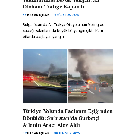
Otobanı Trafiğe Kapandı
BY
HASAN IŞILAK
6 AĞUSTOS 2026
Bulgaristan’da A1 Trakya Otoyolu’nun Velingrad
sapağı yakınlarında büyük bir yangın çıktı. Kuru
otlarda başlayan yangın,…
Türkiye Yolunda Facianın Eşiğinden
Dönüldü: Sırbistan’da Gurbetçi
Ailenin Aracı Alev Aldı
BY
HASAN IŞILAK
30 TEMMUZ 2026