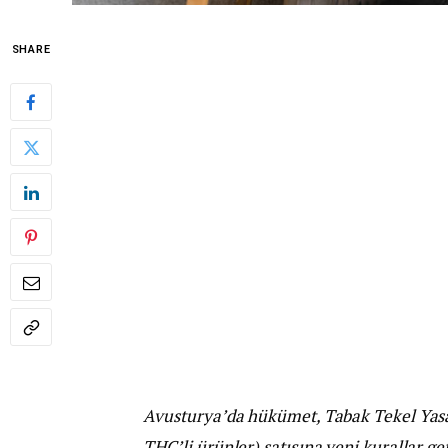
SHARE
Avusturya’da hükümet, Tabak Tekel Yasa
THC’li ürünler) satışına yeni kurallar g