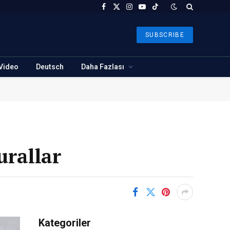
Facebook
X
Instagram
YouTube
TikTok
(Twitter)
SUBSCRIBE
Video
Deutsch
Daha Fazlası
urallar
Kategoriler