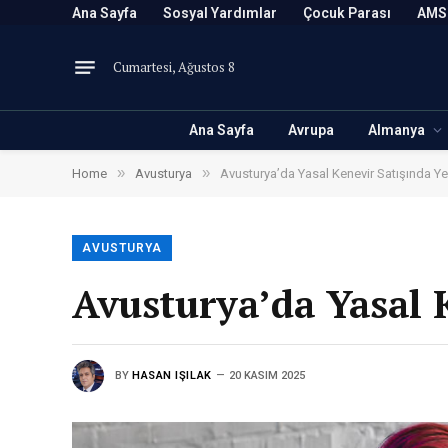
Ana Sayfa
Sosyal Yardımlar
Çocuk Parası
AMS
Cumartesi, Ağustos 8
Ana Sayfa
Avrupa
Almanya
»
»
Home
Avusturya
Avusturya’da Yasal Kenevir Satışında Yen
AVUSTURYA
Avusturya’da Yasal 
BY
HASAN IŞILAK
20 KASIM 2025