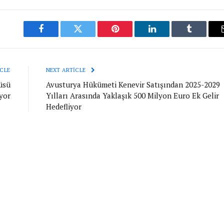
Facebook
Twitter
Pinterest
LinkedIn
Tumblr
CLE
NEXT ARTICLE
üsü
Avusturya Hükümeti Kenevir Satışından 2025-2029
yor
Yılları Arasında Yaklaşık 500 Milyon Euro Ek Gelir
Hedefliyor