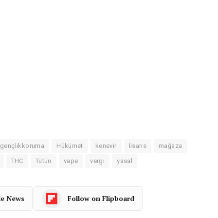
gençlikkoruma
Hükümet
kenevir
lisans
mağaza
THC
Tütün
vape
vergi
yasal
le News
Follow on Flipboard