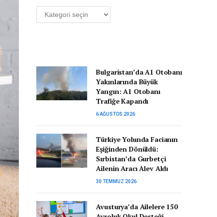
Kategoriler
Bulgaristan’da A1 Otobanı
Yakınlarında Büyük
Yangın: A1 Otobanı
Trafiğe Kapandı
6 AĞUSTOS 2026
Türkiye Yolunda Facianın
Eşiğinden Dönüldü:
Sırbistan’da Gurbetçi
Ailenin Aracı Alev Aldı
30 TEMMUZ 2026
Avusturya’da Ailelere 150
Avroluk Okul Desteği