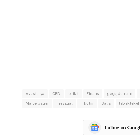
Avusturya
CBD
e-likit
Finans
geçişdönemi
Marterbauer
mevzuat
nikotin
Satış
tabaktekel
Follow on Goog