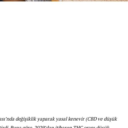
sı’nda değişiklik yaparak yasal kenevir (CBD ve düşük
etirdi. Buna göre, 2029’dan itibaren THC oranı düşük