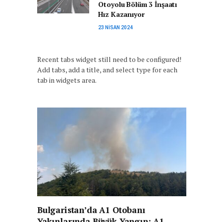
Otoyolu Bölüm 3 İnşaatı
Hız Kazanıyor
23 NISAN 2024
Recent tabs widget still need to be configured!
Add tabs, add a title, and select type for each
tab in widgets area.
Bulgaristan’da A1 Otobanı
Yakınlarında Büyük Yangın: A1