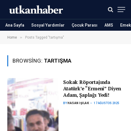
Ana Sayfa
Sosyal Yardımlar
Çocuk Parası
AMS
Emekl
»
Home
Posts Tagged "tartışma"
BROWSING:
TARTIŞMA
Sokak Röportajında
Atatürk’e “Ermeni” Diyen
Adam, Şaplağı Yedi!
BY
HASAN IŞILAK
17 AĞUSTOS 2025