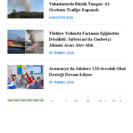
Yakınlarında Büyük Yangın: A1
Otobanı Trafiğe Kapandı
6 AĞUSTOS 2026
Türkiye Yolunda Facianın Eşiğinden
Dönüldü: Sırbistan’da Gurbetçi
Ailenin Aracı Alev Aldı
30 TEMMUZ 2026
Avusturya’da Ailelere 150 Avroluk Okul
Desteği Devam Ediyor
30 TEMMUZ 2026
Almanya’nın Kamu Borcu Rekor Kırdı:
2,66 Trilyon Avroya Ulaştı
29 TEMMUZ 2026