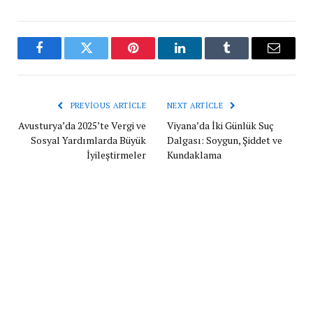
Facebook
Twitter
Pinterest
LinkedIn
Tumblr
Email
PREVIOUS ARTICLE
NEXT ARTICLE
Avusturya’da 2025’te Vergi ve
Viyana’da İki Günlük Suç
Sosyal Yardımlarda Büyük
Dalgası: Soygun, Şiddet ve
İyileştirmeler
Kundaklama