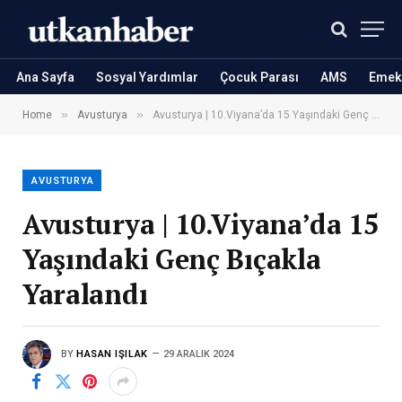
Ana Sayfa
Sosyal Yardımlar
Çocuk Parası
AMS
Emekl
»
»
Home
Avusturya
Avusturya | 10.Viyana’da 15 Yaşındaki Genç Bıçakla Yaralandı
AVUSTURYA
Avusturya | 10.Viyana’da 15
Yaşındaki Genç Bıçakla
Yaralandı
BY
HASAN IŞILAK
29 ARALIK 2024