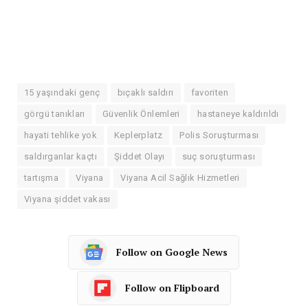
15 yaşındaki genç
bıçaklı saldırı
favoriten
görgü tanıkları
Güvenlik Önlemleri
hastaneye kaldırıldı
hayati tehlike yok
Keplerplatz
Polis Soruşturması
saldırganlar kaçtı
Şiddet Olayı
suç soruşturması
tartışma
Viyana
Viyana Acil Sağlık Hizmetleri
Viyana şiddet vakası
Follow on Google News
Follow on Flipboard