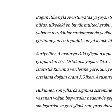
Bugün itibarıyla Avusturya’da yaşayan S
nüfus, ülkedeki en büyük mülteci grubu
yabancı uyruklular sıralamasında yedinci
görünmeyen bu topluluk, on yıl içinde ül
Suriyeliler, Avusturya’daki göçmen topl
gruplardan biri. Ortalama yaşları 25,5 v
İstatistik Kurumu verilerine göre, Suriye
ortalama doğum oranı 3,3 iken, Avusturya
Hükümet, son yıllarda sığınma sistemine y
yaşanan yoğun başvurular nedeniyle geçi
sıkılaştırıldı ve geri gönderme prosedürl