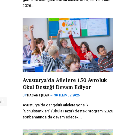
2026…
Avusturya’da Ailelere 150 Avroluk
Okul Desteği Devam Ediyor
BY
HASAN IŞILAK
30 TEMMUZ 2026
fi
Avusturya’da dar gelirli ailelere yönelik
“Schulstartklar!” (Okula Hazır) destek programı 2026
sonbaharında da devam edecek.…