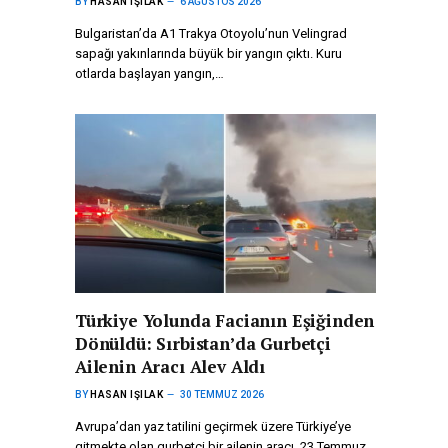
BY
HASAN IŞILAK
6 AĞUSTOS 2026
Bulgaristan’da A1 Trakya Otoyolu’nun Velingrad
sapağı yakınlarında büyük bir yangın çıktı. Kuru
otlarda başlayan yangın,…
Türkiye Yolunda Facianın Eşiğinden
Dönüldü: Sırbistan’da Gurbetçi
Ailenin Aracı Alev Aldı
BY
HASAN IŞILAK
30 TEMMUZ 2026
Avrupa’dan yaz tatilini geçirmek üzere Türkiye’ye
gitmekte olan gurbetçi bir ailenin aracı, 23 Temmuz