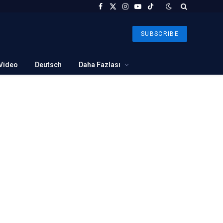
Facebook
X
Instagram
YouTube
TikTok
(Twitter)
SUBSCRIBE
Video
Deutsch
Daha Fazlası