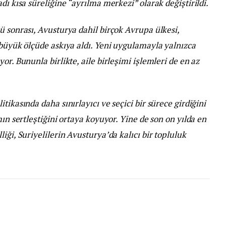
dı kısa süreliğine “ayrılma merkezi” olarak değiştirildi.
ü sonrası, Avusturya dahil birçok Avrupa ülkesi,
 büyük ölçüde askıya aldı. Yeni uygulamayla yalnızca
or. Bununla birlikte, aile birleşimi işlemleri de en az
tikasında daha sınırlayıcı ve seçici bir sürece girdiğini
mın sertleştiğini ortaya koyuyor. Yine de son on yılda en
iği, Suriyelilerin Avusturya’da kalıcı bir topluluk