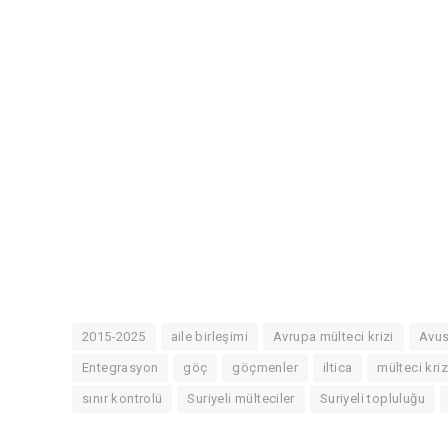
2015-2025
aile birleşimi
Avrupa mülteci krizi
Avus
Entegrasyon
göç
göçmenler
iltica
mülteci kriz
sınır kontrolü
Suriyeli mülteciler
Suriyeli topluluğu