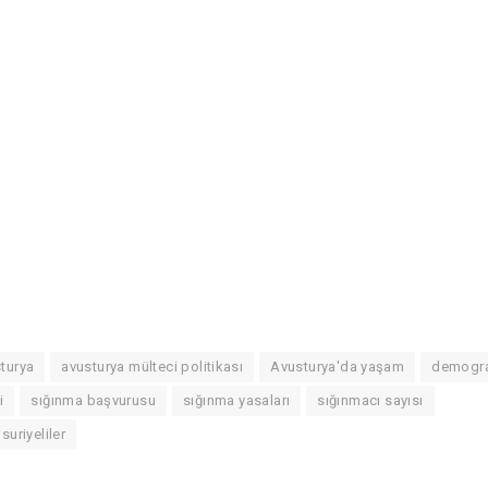
turya
avusturya mülteci politikası
Avusturya'da yaşam
demogra
i
sığınma başvurusu
sığınma yasaları
sığınmacı sayısı
suriyeliler