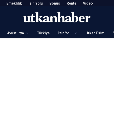
Emeklilik
İzin Yolu
Bonus
Rente
Video
Avusturya
Türkiye
İzin Yolu
Utkan Esim