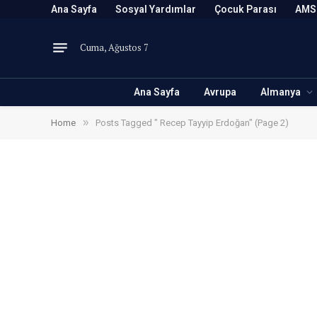
Ana Sayfa
Sosyal Yardımlar
Çocuk Parası
AMS
Cuma, Ağustos 7
Ana Sayfa
Avrupa
Almanya
»
Home
Posts Tagged " Recep Tayyip Erdoğan" (Page 2)