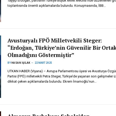
Tayyip Erdoğan, partisinin Türkiye Büyük Millet Meclisi’nde düzenlenen gr
toplantısında önemli açıklamalarda bulundu. Konuşmasında, İBB…
Avusturyalı FPÖ Milletvekili Steger:
“Erdoğan, Türkiye’nin Güvenilir Bir Orta
Olmadığını Göstermiştir”
BY
HASAN IŞILAK
22 MART 2025
UTKAN HABER (Viyana) – Avrupa Parlamentosu üyesi ve Avusturya Özgür
Partisi (FPÖ) milletvekili Petra Steger, Türkiye’de yaşanan son gelişmeler ü
dikkat çeken açıklamalarda bulundu. Ekrem İmamoğlu’nun…