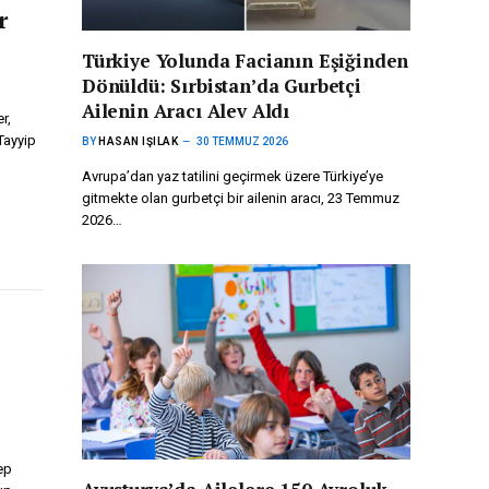
r
Türkiye Yolunda Facianın Eşiğinden
Dönüldü: Sırbistan’da Gurbetçi
Ailenin Aracı Alev Aldı
r,
Tayyip
BY
HASAN IŞILAK
30 TEMMUZ 2026
Avrupa’dan yaz tatilini geçirmek üzere Türkiye’ye
gitmekte olan gurbetçi bir ailenin aracı, 23 Temmuz
2026…
ep