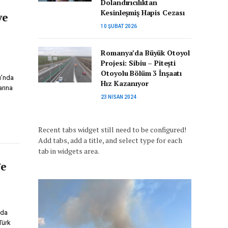
Dolandırıcılıktan
Kesinleşmiş Hapis Cezası
ve
10 ŞUBAT 2026
Romanya’da Büyük Otoyol
Projesi: Sibiu – Pitești
Otoyolu Bölüm 3 İnşaatı
ı’nda
Hız Kazanıyor
arına
23 NISAN 2024
Recent tabs widget still need to be configured!
Add tabs, add a title, and select type for each
tab in widgets area.
’e
nda
Türk