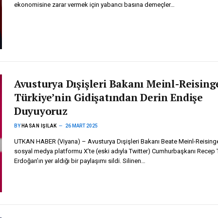
ekonomisine zarar vermek için yabancı basına demeçler…
Avusturya Dışişleri Bakanı Meinl-Reising
Türkiye’nin Gidişatından Derin Endişe
Duyuyoruz
BY
HASAN IŞILAK
26 MART 2025
UTKAN HABER (Viyana) – Avusturya Dışişleri Bakanı Beate Meinl-Reisinge
sosyal medya platformu X’te (eski adıyla Twitter) Cumhurbaşkanı Recep 
Erdoğan’ın yer aldığı bir paylaşımı sildi. Silinen…