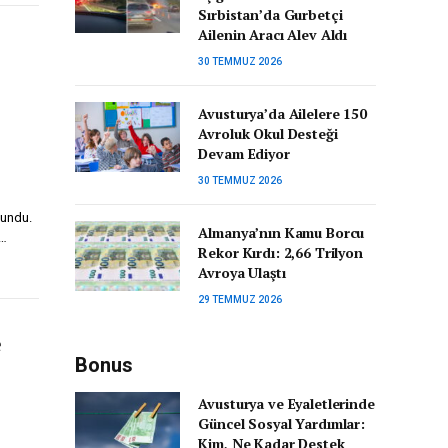
Sırbistan’da Gurbetçi
Ailenin Aracı Alev Aldı
30 TEMMUZ 2026
Avusturya’da Ailelere 150
Avroluk Okul Desteği
Devam Ediyor
30 TEMMUZ 2026
lundu.
Almanya’nın Kamu Borcu
n…
Rekor Kırdı: 2,66 Trilyon
Avroya Ulaştı
29 TEMMUZ 2026
e
Bonus
Avusturya ve Eyaletlerinde
Güncel Sosyal Yardımlar:
Kim, Ne Kadar Destek