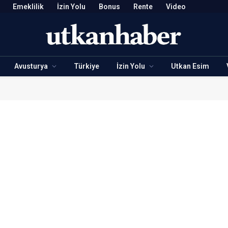
Emeklilik
İzin Yolu
Bonus
Rente
Video
Avusturya
Türkiye
İzin Yolu
Utkan Esim