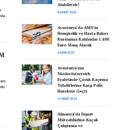
Alabilecek?
e
8 ŞUBAT 2026
asla…
Avusturya’da AMS’in
Hemşirelik ve Hasta Bakıcı
Kurslarına Katılanlar 1.400
Euro Maaş Alacak
EM
6 EKIM 2022
Avusturya’nın
Niederösterreich
Eyaletinde Çocuk Kaçırma
yram
Tehditlerine Karşı Polis
ılki
Harekete Geçti
15 MART 2024
Almanya’da İnşaat
Müteahhidine Kaçak
Çalıştırma ve