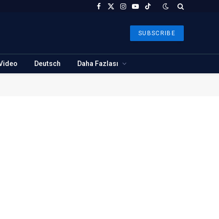
Facebook
X
Instagram
YouTube
TikTok
(Twitter)
SUBSCRIBE
Video
Deutsch
Daha Fazlası