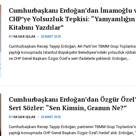
Cumhurbaşkanı Erdoğan’dan İmamoğlu 
CHP’ye Yolsuzluk Tepkisi: “Yamyamlığın
Kitabını Yazdılar”
BY
HASAN IŞILAK
26 MART 2025
Cumhurbaşkanı Recep Tayyip Erdoğan, AK Parti’nin TBMM Grup Toplantıs
yaptığı konuşmada İstanbul Büyükşehir Belediyesi’ndeki yolsuzluk iddial
ve CHP Genel Başkanı Özgür Özel’e sert ifadelerle yüklendi. Erdoğan,…
Cumhurbaşkanı Erdoğan’dan Özgür Özel
Sert Sözler: “Sen Kimsin, Gramın Ne?”
BY
HASAN IŞILAK
26 MART 2025
Cumhurbaşkanı Recep Tayyip Erdoğan, partisinin TBMM Grup Toplantısı’
yaptığı konuşmada CHP Genel Başkanı Özgür Özel’i hedef aldı. Erdoğan, 