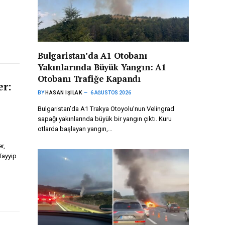
Bulgaristan’da A1 Otobanı
Yakınlarında Büyük Yangın: A1
Otobanı Trafiğe Kapandı
er:
BY
HASAN IŞILAK
6 AĞUSTOS 2026
Bulgaristan’da A1 Trakya Otoyolu’nun Velingrad
sapağı yakınlarında büyük bir yangın çıktı. Kuru
otlarda başlayan yangın,…
r,
Tayyip