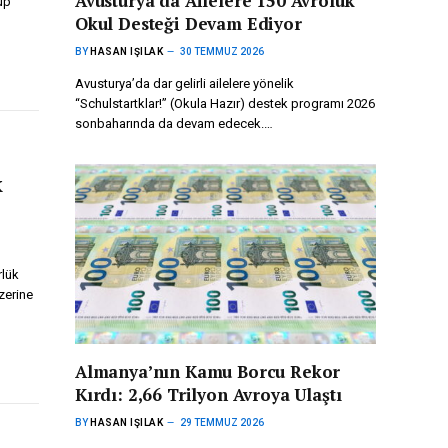
Avusturya’da Ailelere 150 Avroluk
up
Okul Desteği Devam Ediyor
BY
HASAN IŞILAK
30 TEMMUZ 2026
Avusturya’da dar gelirli ailelere yönelik
“Schulstartklar!” (Okula Hazır) destek programı 2026
sonbaharında da devam edecek.…
k
lük
zerine
Almanya’nın Kamu Borcu Rekor
Kırdı: 2,66 Trilyon Avroya Ulaştı
BY
HASAN IŞILAK
29 TEMMUZ 2026