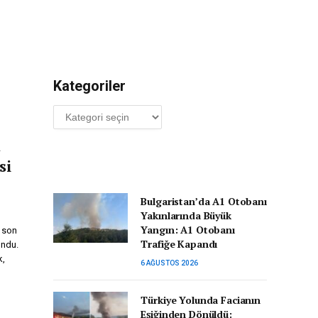
Kategoriler
Kategoriler
t
si
Bulgaristan’da A1 Otobanı
Yakınlarında Büyük
Yangın: A1 Otobanı
 son
Trafiğe Kapandı
undu.
k,
6 AĞUSTOS 2026
Türkiye Yolunda Facianın
Eşiğinden Dönüldü: