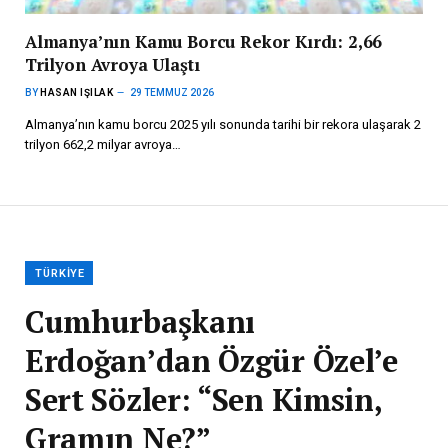
Almanya’nın Kamu Borcu Rekor Kırdı: 2,66
Trilyon Avroya Ulaştı
BY
HASAN IŞILAK
29 TEMMUZ 2026
Almanya’nın kamu borcu 2025 yılı sonunda tarihi bir rekora ulaşarak 2
trilyon 662,2 milyar avroya…
TÜRKIYE
Cumhurbaşkanı
Erdoğan’dan Özgür Özel’e
Sert Sözler: “Sen Kimsin,
Gramın Ne?”