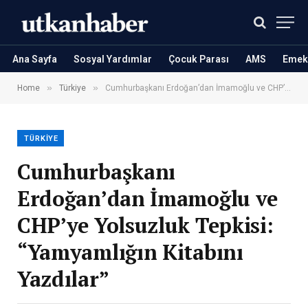
Ana Sayfa
Sosyal Yardımlar
Çocuk Parası
AMS
Emekl
»
»
Home
Türkiye
Cumhurbaşkanı Erdoğan’dan İmamoğlu ve CHP’ye Yolsuzluk Tepkisi: “Yamyamlığın Kitabını Yazdılar”
TÜRKIYE
Cumhurbaşkanı
Erdoğan’dan İmamoğlu ve
CHP’ye Yolsuzluk Tepkisi:
“Yamyamlığın Kitabını
Yazdılar”