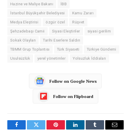
Hazine ve Maliye Bakanı
İBB
İstanbul Büyükşehir Belediyesi
Kamu Zararı
Medya Eleştirisi
özgür özel
Rüşvet
Şehzadebaşı Camii
Siyasi Eleştiriler
siyasi gerilim
Sokak Olayları
Tarihi Eserlere Saldırı
TBMM Grup Toplantısı
Türk Siyaseti
Türkiye Gündemi
Usulsüzlük
yerel yönetimler
Yolsuzluk İddiaları
Follow on Google News
Follow on Flipboard
Facebook
Twitter
Pinterest
LinkedIn
Tumblr
Email