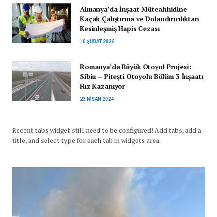
Almanya’da İnşaat Müteahhidine
Kaçak Çalıştırma ve Dolandırıcılıktan
Kesinleşmiş Hapis Cezası
10 ŞUBAT 2026
Romanya’da Büyük Otoyol Projesi:
Sibiu – Pitești Otoyolu Bölüm 3 İnşaatı
Hız Kazanıyor
23 NISAN 2024
Recent tabs widget still need to be configured! Add tabs, add a
title, and select type for each tab in widgets area.