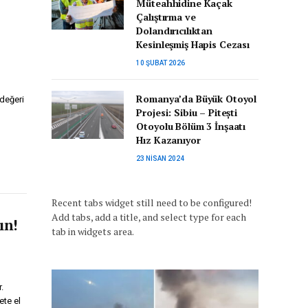
Müteahhidine Kaçak
Çalıştırma ve
Dolandırıcılıktan
Kesinleşmiş Hapis Cezası
10 ŞUBAT 2026
n
Romanya’da Büyük Otoyol
 değeri
Projesi: Sibiu – Pitești
Otoyolu Bölüm 3 İnşaatı
Hız Kazanıyor
23 NISAN 2024
Recent tabs widget still need to be configured!
Add tabs, add a title, and select type for each
ın!
tab in widgets area.
.
ete el