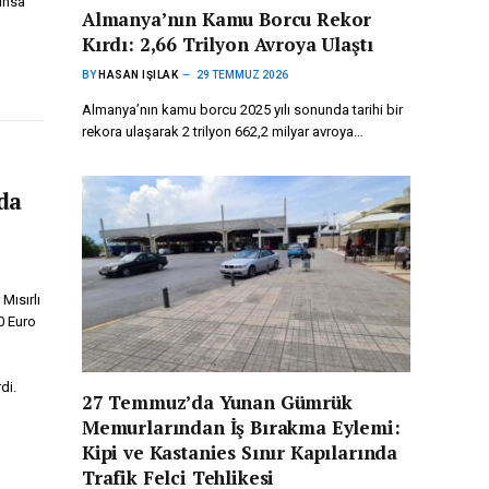
unsa
Almanya’nın Kamu Borcu Rekor
Kırdı: 2,66 Trilyon Avroya Ulaştı
BY
HASAN IŞILAK
29 TEMMUZ 2026
Almanya’nın kamu borcu 2025 yılı sonunda tarihi bir
rekora ulaşarak 2 trilyon 662,2 milyar avroya…
da
Mısırlı
0 Euro
di.
27 Temmuz’da Yunan Gümrük
Memurlarından İş Bırakma Eylemi:
Kipi ve Kastanies Sınır Kapılarında
Trafik Felci Tehlikesi