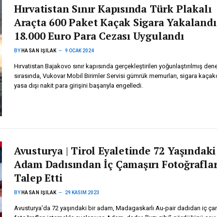
Hırvatistan Sınır Kapısında Türk Plakalı
Araçta 600 Paket Kaçak Sigara Yakalandı
18.000 Euro Para Cezası Uygulandı
BY
HASAN IŞILAK
9 OCAK 2024
Hırvatistan Bajakovo sınır kapısında gerçekleştirilen yoğunlaştırılmış den
sırasında, Vukovar Mobil Birimler Servisi gümrük memurları, sigara kaçakçı
yasa dışı nakit para girişini başarıyla engelledi.
Avusturya | Tirol Eyaletinde 72 Yaşındaki
Adam Dadısından İç Çamaşırı Fotoğraflar
Talep Etti
BY
HASAN IŞILAK
29 KASIM 2023
Avusturya’da 72 yaşındaki bir adam, Madagaskarlı Au-pair dadıdan iç ça