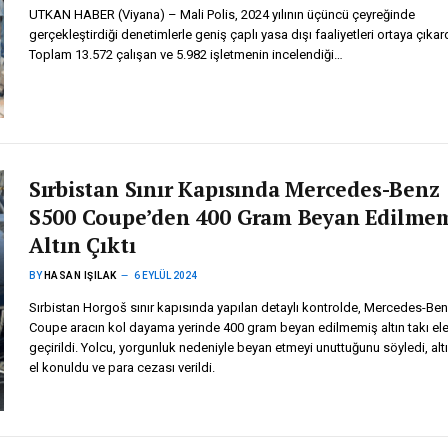
UTKAN HABER (Viyana) – Mali Polis, 2024 yılının üçüncü çeyreğinde
gerçekleştirdiği denetimlerle geniş çaplı yasa dışı faaliyetleri ortaya çıkard
Toplam 13.572 çalışan ve 5.982 işletmenin incelendiği…
Sırbistan Sınır Kapısında Mercedes-Benz
S500 Coupe’den 400 Gram Beyan Edilme
Altın Çıktı
BY
HASAN IŞILAK
6 EYLÜL 2024
Sırbistan Horgoš sınır kapısında yapılan detaylı kontrolde, Mercedes-Be
Coupe aracın kol dayama yerinde 400 gram beyan edilmemiş altın takı el
geçirildi. Yolcu, yorgunluk nedeniyle beyan etmeyi unuttuğunu söyledi, altı
el konuldu ve para cezası verildi.