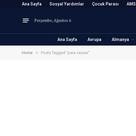
Ana Sayfa
Sosyal Yardımlar
Çocuk Parası
AMS
Perşembe, Ağustos 6
Ana Sayfa
Avrupa
Almanya
»
Home
Posts Tagged "para cezası"