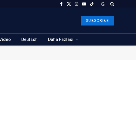
Facebook
X
Instagram
YouTube
TikTok
(Twitter)
SUBSCRIBE
Video
Deutsch
Daha Fazlası