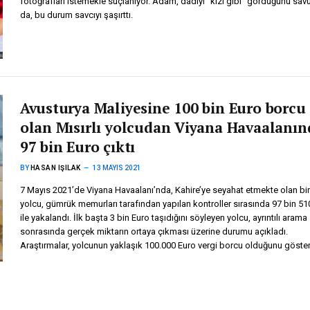
fotoğrafları istemekle suçlanıyor. Adam, dadıyı “kızı gibi” gördüğünü sav
da, bu durum savcıyı şaşırttı.
Avusturya Maliyesine 100 bin Euro borcu
olan Mısırlı yolcudan Viyana Havaalanın
97 bin Euro çıktı
BY
HASAN IŞILAK
13 MAYIS 2021
7 Mayıs 2021’de Viyana Havaalanı’nda, Kahire’ye seyahat etmekte olan bir 
yolcu, gümrük memurları tarafından yapılan kontroller sırasında 97 bin 51
ile yakalandı. İlk başta 3 bin Euro taşıdığını söyleyen yolcu, ayrıntılı arama
sonrasında gerçek miktarın ortaya çıkması üzerine durumu açıkladı.
Araştırmalar, yolcunun yaklaşık 100.000 Euro vergi borcu olduğunu göster