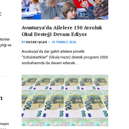
:
Avusturya’da Ailelere 150 Avroluk
Okul Desteği Devam Ediyor
etimler
BY
HASAN IŞILAK
30 TEMMUZ 2026
lığı ve
Avusturya’da dar gelirli ailelere yönelik
“Schulstartklar!” (Okula Hazır) destek programı 2026
sonbaharında da devam edecek.…
ı
maşırı