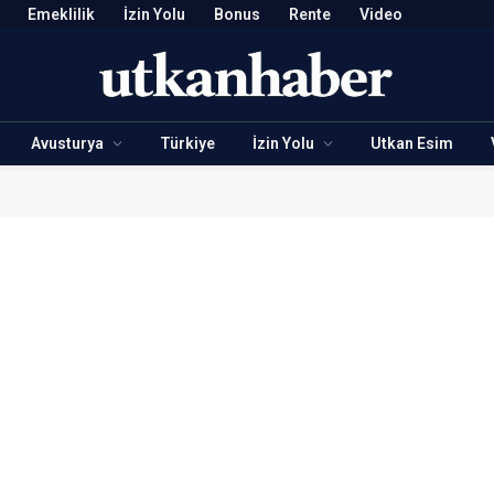
Emeklilik
İzin Yolu
Bonus
Rente
Video
Avusturya
Türkiye
İzin Yolu
Utkan Esim