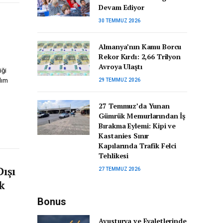
Devam Ediyor
30 TEMMUZ 2026
Almanya’nın Kamu Borcu
Rekor Kırdı: 2,66 Trilyon
Avroya Ulaştı
iği
dım
29 TEMMUZ 2026
27 Temmuz’da Yunan
Gümrük Memurlarından İş
Bırakma Eylemi: Kipi ve
Kastanies Sınır
Kapılarında Trafik Felci
Tehlikesi
Dışı
27 TEMMUZ 2026
k
Bonus
Avusturya ve Eyaletlerinde