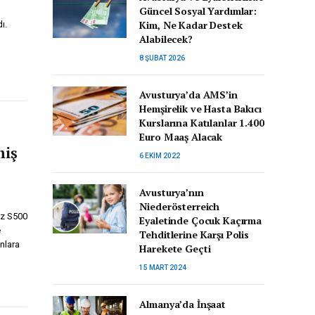
Güncel Sosyal Yardımlar:
Kim, Ne Kadar Destek
ı.
Alabilecek?
8 ŞUBAT 2026
Avusturya’da AMS’in
Hemşirelik ve Hasta Bakıcı
Kurslarına Katılanlar 1.400
Euro Maaş Alacak
miş
6 EKIM 2022
Avusturya’nın
Niederösterreich
nz S500
Eyaletinde Çocuk Kaçırma
e
Tehditlerine Karşı Polis
nlara
Harekete Geçti
15 MART 2024
Almanya’da İnşaat