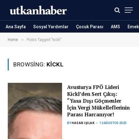
Ana Sayfa
Sosyal Yardımlar
Çocuk Parası
AMS
Emekl
»
Home
Posts Tagged "kickl"
BROWSING:
KICKL
Avusturya FPÖ Lideri
Kickl’den Sert Çıkış:
“Yasa Dışı Göçmenler
İçin Vergi Mükelleflerinin
Parası Harcanıyor!
BY
HASAN IŞILAK
12 AĞUSTOS 2025