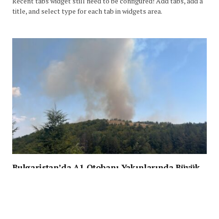
Recent tabs widget still need to be configured! Add tabs, add a
title, and select type for each tab in widgets area.
Bulgaristan’da A1 Otobanı Yakınlarında Büyük
Yangın: A1 Otobanı Trafiğe Kapandı
BY
HASAN IŞILAK
6 AĞUSTOS 2026
Bulgaristan’da A1 Trakya Otoyolu’nun Velingrad sapağı yakınlarında
büyük bir yangın çıktı. Kuru otlarda başlayan yangın,…