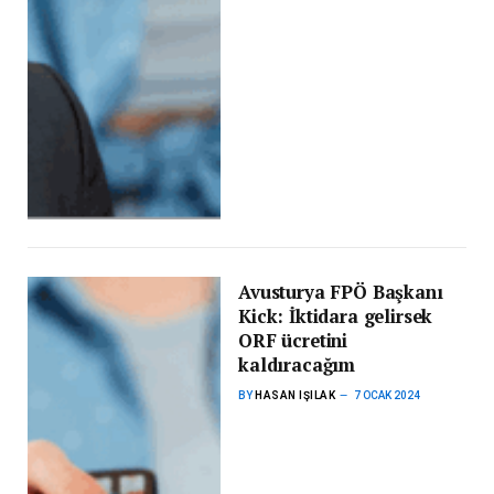
Avusturya FPÖ Başkanı
Kick: İktidara gelirsek
ORF ücretini
kaldıracağım
BY
HASAN IŞILAK
7 OCAK 2024