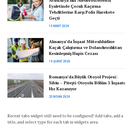
Avusturya’nın Niederösterreich
Eyaletinde Çocuk Kaçırma
Tehditlerine Karşı Polis Harekete
Geçti
15 MART 2024
Almanya’da İnşaat Müteahhidine
Kaçak Çalıştırma ve Dolandırıcılıktan
Kesinleşmiş Hapis Cezası
10 ŞUBAT 2026
Romanya’da Büyük Otoyol Projesi:
Sibiu – Pitești Otoyolu Bölüm 3 İnşaatı
Hız Kazanıyor
23 NISAN 2024
Recent tabs widget still need to be configured! Add tabs, add a
title, and select type for each tab in widgets area.