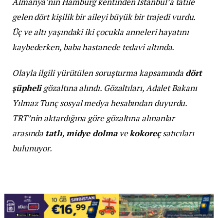
Almanya’nın Hamburg kentinden İstanbul’a tatile
gelen dört kişilik bir aileyi büyük bir trajedi vurdu.
Üç ve altı yaşındaki iki çocukla anneleri hayatını
kaybederken, baba hastanede tedavi altında.
Olayla ilgili yürütülen soruşturma kapsamında
dört
şüpheli
gözaltına alındı. Gözaltıları, Adalet Bakanı
Yılmaz Tunç sosyal medya hesabından duyurdu.
TRT’nin aktardığına göre gözaltına alınanlar
arasında
tatlı
,
midye dolma
ve
kokoreç
satıcıları
bulunuyor.