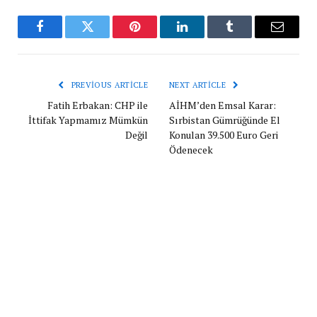
Facebook
Twitter
Pinterest
LinkedIn
Tumblr
Email
PREVIOUS ARTICLE
NEXT ARTICLE
Fatih Erbakan: CHP ile
AİHM’den Emsal Karar:
İttifak Yapmamız Mümkün
Sırbistan Gümrüğünde El
Değil
Konulan 39.500 Euro Geri
Ödenecek