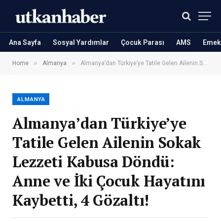
Ana Sayfa
Sosyal Yardımlar
Çocuk Parası
AMS
Emekl
»
»
Home
Almanya
Almanya’dan Türkiye’ye Tatile Gelen Ailenin Sokak Lezzeti Kabusa Döndü: Anne ve İki Çocuk Hayatını Kaybetti, 4 Gözaltı!
ALMANYA
Almanya’dan Türkiye’ye
Tatile Gelen Ailenin Sokak
Lezzeti Kabusa Döndü:
Anne ve İki Çocuk Hayatını
Kaybetti, 4 Gözaltı!