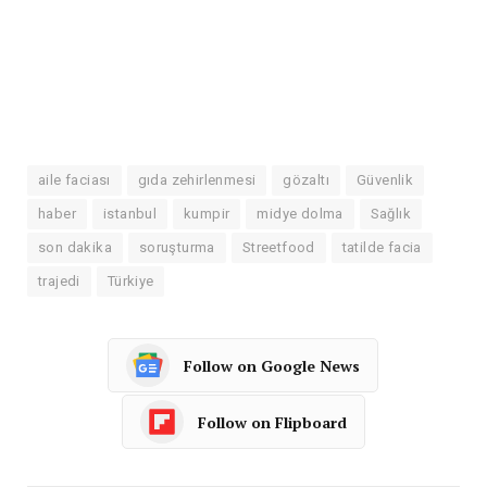
aile faciası
gıda zehirlenmesi
gözaltı
Güvenlik
haber
istanbul
kumpir
midye dolma
Sağlık
son dakika
soruşturma
Streetfood
tatilde facia
trajedi
Türkiye
Follow on Google News
Follow on Flipboard