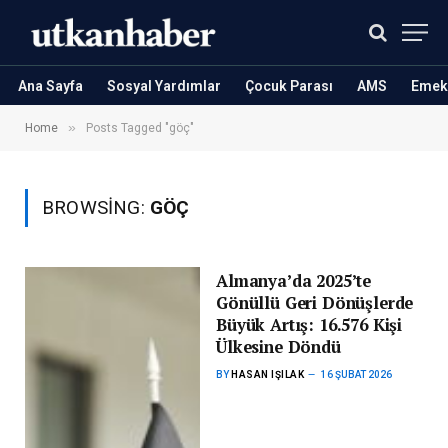
Ana Sayfa
Sosyal Yardımlar
Çocuk Parası
AMS
Emekl
»
Home
Posts Tagged "göç"
BROWSING:
GÖÇ
Almanya’da 2025’te
Gönüllü Geri Dönüşlerde
Büyük Artış: 16.576 Kişi
Ülkesine Döndü
BY
HASAN IŞILAK
16 ŞUBAT 2026