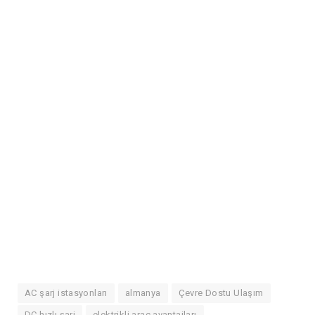
AC şarj istasyonları
almanya
Çevre Dostu Ulaşım
DC hızlı şarj
elektrikli araç avantajları