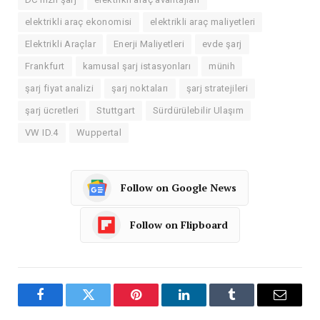
elektrikli araç ekonomisi
elektrikli araç maliyetleri
Elektrikli Araçlar
Enerji Maliyetleri
evde şarj
Frankfurt
kamusal şarj istasyonları
münih
şarj fiyat analizi
şarj noktaları
şarj stratejileri
şarj ücretleri
Stuttgart
Sürdürülebilir Ulaşım
VW ID.4
Wuppertal
Follow on Google News
Follow on Flipboard
Facebook
Twitter
Pinterest
LinkedIn
Tumblr
Email