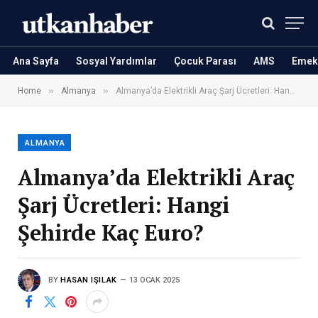
Ana Sayfa
Sosyal Yardımlar
Çocuk Parası
AMS
Emekl
»
»
Home
Almanya
Almanya’da Elektrikli Araç Şarj Ücretleri: Hangi Şehirde Kaç Euro?
ALMANYA
Almanya’da Elektrikli Araç
Şarj Ücretleri: Hangi
Şehirde Kaç Euro?
BY
HASAN IŞILAK
13 OCAK 2025