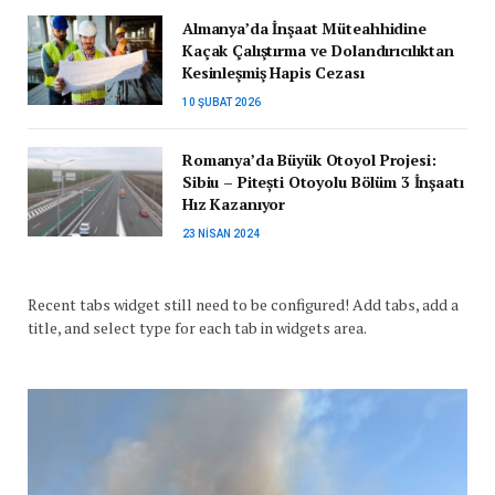
Almanya’da İnşaat Müteahhidine
Kaçak Çalıştırma ve Dolandırıcılıktan
Kesinleşmiş Hapis Cezası
10 ŞUBAT 2026
Romanya’da Büyük Otoyol Projesi:
Sibiu – Pitești Otoyolu Bölüm 3 İnşaatı
Hız Kazanıyor
23 NISAN 2024
Recent tabs widget still need to be configured! Add tabs, add a
title, and select type for each tab in widgets area.