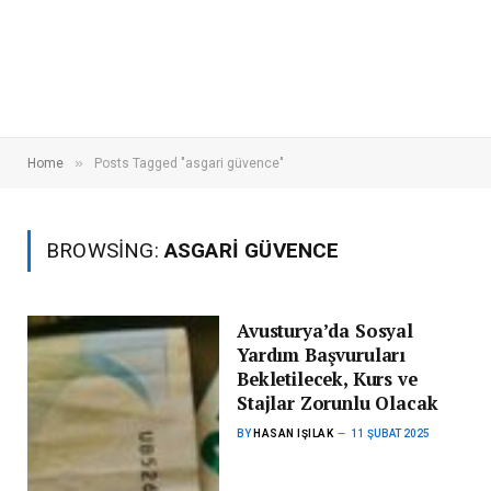
»
Home
Posts Tagged "asgari güvence"
BROWSING:
ASGARI GÜVENCE
Avusturya’da Sosyal
Yardım Başvuruları
Bekletilecek, Kurs ve
Stajlar Zorunlu Olacak
BY
HASAN IŞILAK
11 ŞUBAT 2025