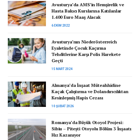
Avusturya’da AMS’in Hemşirelik ve
Hasta Bakıcı Kurslarına Katılanlar
1.400 Euro Maaş Alacak
6 EKIM 2022
Avusturya’nın Niederösterreich
Eyaletinde Çocuk Kaçırma
Tehditlerine Karşı Polis Harekete
Geçti
15 MART 2024
Almanya’da İnşaat Müteahhidine
Kaçak Çalıştırma ve Dolandırıcılıktan
Kesinleşmiş Hapis Cezası
10 ŞUBAT 2026
Romanya’da Büyük Otoyol Projesi:
Sibiu – Pitești Otoyolu Bölüm 3 İnşaatı
Hız Kazanıyor