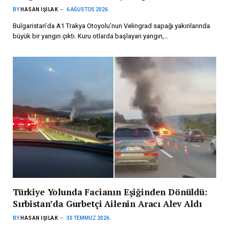
BY
HASAN IŞILAK
6 AĞUSTOS 2026
Bulgaristan’da A1 Trakya Otoyolu’nun Velingrad sapağı yakınlarında
büyük bir yangın çıktı. Kuru otlarda başlayan yangın,…
Türkiye Yolunda Facianın Eşiğinden Dönüldü:
Sırbistan’da Gurbetçi Ailenin Aracı Alev Aldı
BY
HASAN IŞILAK
30 TEMMUZ 2026