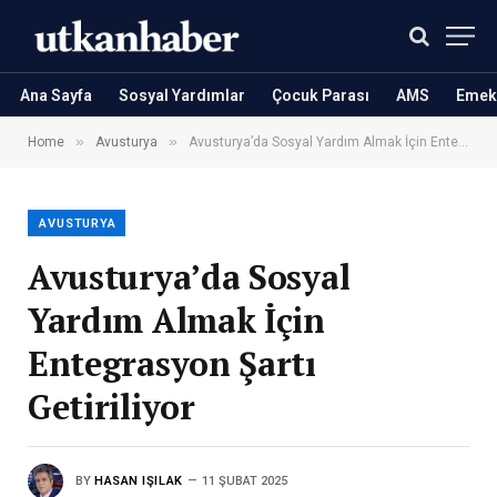
Ana Sayfa
Sosyal Yardımlar
Çocuk Parası
AMS
Emekl
»
»
Home
Avusturya
Avusturya’da Sosyal Yardım Almak İçin Entegrasyon Şartı Getiriliyor
AVUSTURYA
Avusturya’da Sosyal
Yardım Almak İçin
Entegrasyon Şartı
Getiriliyor
BY
HASAN IŞILAK
11 ŞUBAT 2025