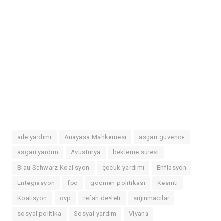
aile yardımı
Anayasa Mahkemesi
asgari güvence
asgari yardım
Avusturya
bekleme süresi
Blau Schwarz Koalisyon
çocuk yardımı
Enflasyon
Entegrasyon
fpö
göçmen politikası
Kesinti
Koalisyon
övp
refah devleti
sığınmacılar
sosyal politika
Sosyal yardım
Viyana