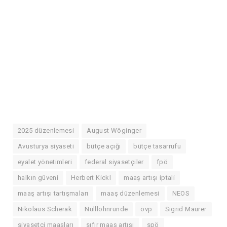
2025 düzenlemesi
August Wöginger
Avusturya siyaseti
bütçe açığı
bütçe tasarrufu
eyalet yönetimleri
federal siyasetçiler
fpö
halkın güveni
Herbert Kickl
maaş artışı iptali
maaş artışı tartışmaları
maaş düzenlemesi
NEOS
Nikolaus Scherak
Nulllohnrunde
övp
Sigrid Maurer
siyasetçi maaşları
sıfır maaş artışı
spö