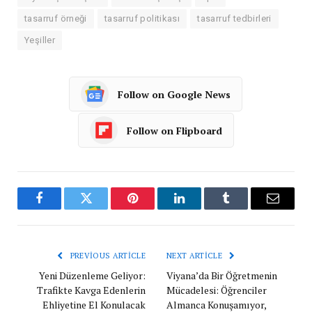
tasarruf örneği
tasarruf politikası
tasarruf tedbirleri
Yeşiller
Follow on Google News
Follow on Flipboard
Facebook
Twitter
Pinterest
LinkedIn
Tumblr
Email
PREVIOUS ARTICLE
NEXT ARTICLE
Yeni Düzenleme Geliyor:
Viyana’da Bir Öğretmenin
Trafikte Kavga Edenlerin
Mücadelesi: Öğrenciler
Ehliyetine El Konulacak
Almanca Konuşamıyor,