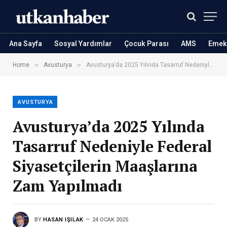
Ana Sayfa
Sosyal Yardımlar
Çocuk Parası
AMS
Emekl
»
»
Home
Avusturya
Avusturya’da 2025 Yılında Tasarruf Nedeniyle Federal Siyasetçilerin Maaşlarına Zam Yapılmadı
AVUSTURYA
Avusturya’da 2025 Yılında
Tasarruf Nedeniyle Federal
Siyasetçilerin Maaşlarına
Zam Yapılmadı
BY
HASAN IŞILAK
24 OCAK 2025