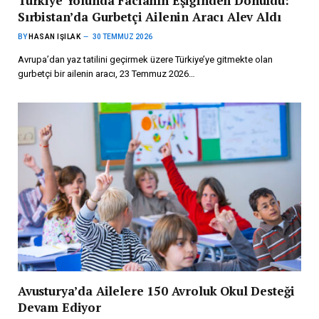
Türkiye Yolunda Facianın Eşiğinden Dönüldü:
Sırbistan’da Gurbetçi Ailenin Aracı Alev Aldı
BY
HASAN IŞILAK
30 TEMMUZ 2026
Avrupa’dan yaz tatilini geçirmek üzere Türkiye’ye gitmekte olan
gurbetçi bir ailenin aracı, 23 Temmuz 2026…
Avusturya’da Ailelere 150 Avroluk Okul Desteği
Devam Ediyor