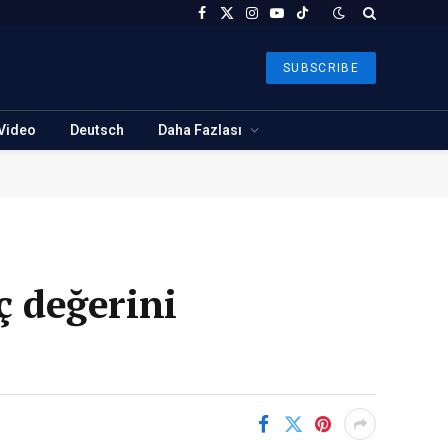
Facebook
X
Instagram
YouTube
TikTok
(Twitter)
SUBSCRIBE
Video
Deutsch
Daha Fazlası
ç değerini