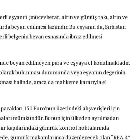
rli eşyanın (mücevherat, altın ve gümüş takı, altın ve
nırda beyan edilmesi lazımdır. Bu eşyanın da, Sırbistan
erli belgenin beyan esnasında ibraz edilmesi
mde beyan edilmeyen para ve eşyaya el konulmaktadır.
ı olarak bulunması durumunda veya eşyanın değerinin
laşması halinde, araca da mahkeme kararıyla el
pacakları 150 Euro’nun üzerindeki alışverişleri için
almaları mümkündür. Bunun için ülkeden ayrılmadan
ınır kapılarındaki gümrük kontrol noktalarında
vede, gümrük makamlarınca düzenlenecek olan “REA 4”