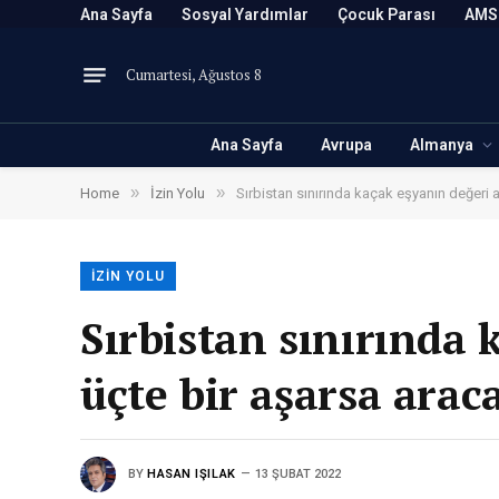
Ana Sayfa
Sosyal Yardımlar
Çocuk Parası
AMS
Cumartesi, Ağustos 8
Ana Sayfa
Avrupa
Almanya
»
»
Home
İzin Yolu
Sırbistan sınırında kaçak eşyanın değeri 
İZIN YOLU
Sırbistan sınırında 
üçte bir aşarsa arac
BY
HASAN IŞILAK
13 ŞUBAT 2022