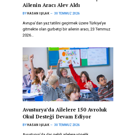
Ailenin Aracı Alev Aldı
BY
HASAN IŞILAK
30 TEMMUZ 2026
Avrupa’dan yaz tatilini geçirmek üzere Türkiye’ye
gitmekte olan gurbetçi bir ailenin aracı, 23 Temmuz
2026…
Avusturya’da Ailelere 150 Avroluk
Okul Desteği Devam Ediyor
BY
HASAN IŞILAK
30 TEMMUZ 2026
Avusturya’da dar gelirli ailelere yönelik