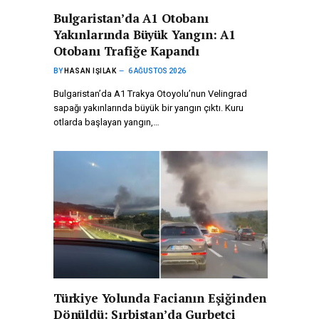
Bulgaristan’da A1 Otobanı
Yakınlarında Büyük Yangın: A1
Otobanı Trafiğe Kapandı
BY
HASAN IŞILAK
6 AĞUSTOS 2026
Bulgaristan’da A1 Trakya Otoyolu’nun Velingrad
sapağı yakınlarında büyük bir yangın çıktı. Kuru
otlarda başlayan yangın,…
Türkiye Yolunda Facianın Eşiğinden
Dönüldü: Sırbistan’da Gurbetçi