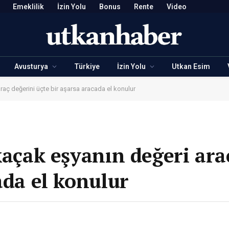
Emeklilik
İzin Yolu
Bonus
Rente
Video
Avusturya
Türkiye
İzin Yolu
Utkan Esim
araç değerini üçte bir aşarsa aracada el konulur
kaçak eşyanın değeri ara
ada el konulur