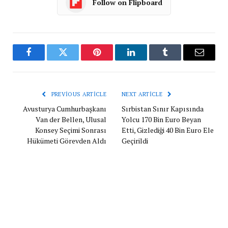
Follow on Flipboard
Facebook
Twitter
Pinterest
LinkedIn
Tumblr
Email
PREVIOUS ARTICLE
NEXT ARTICLE
Avusturya Cumhurbaşkanı
Sırbistan Sınır Kapısında
Van der Bellen, Ulusal
Yolcu 170 Bin Euro Beyan
Konsey Seçimi Sonrası
Etti, Gizlediği 40 Bin Euro Ele
Hükümeti Görevden Aldı
Geçirildi