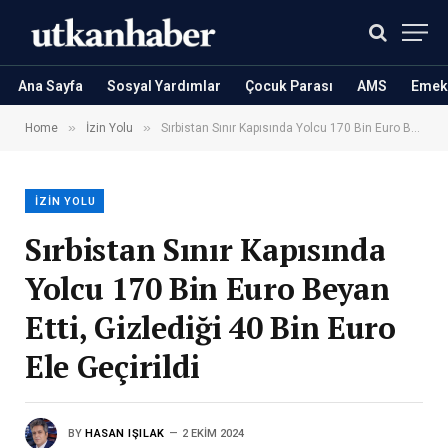
Ana Sayfa
Sosyal Yardımlar
Çocuk Parası
AMS
Emekl
»
»
Home
İzin Yolu
Sırbistan Sınır Kapısında Yolcu 170 Bin Euro Beyan Etti, Gizlediği 40 Bin Euro Ele Geçirildi
İZIN YOLU
Sırbistan Sınır Kapısında
Yolcu 170 Bin Euro Beyan
Etti, Gizlediği 40 Bin Euro
Ele Geçirildi
BY
HASAN IŞILAK
2 EKIM 2024