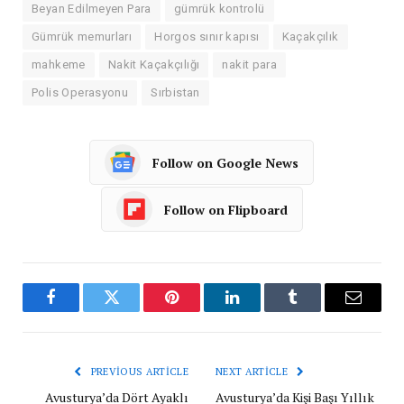
Beyan Edilmeyen Para
gümrük kontrolü
Gümrük memurları
Horgos sınır kapısı
Kaçakçılık
mahkeme
Nakit Kaçakçılığı
nakit para
Polis Operasyonu
Sırbistan
Follow on Google News
Follow on Flipboard
Facebook
Twitter
Pinterest
LinkedIn
Tumblr
Email
PREVIOUS ARTICLE
NEXT ARTICLE
Avusturya’da Dört Ayaklı
Avusturya’da Kişi Başı Yıllık