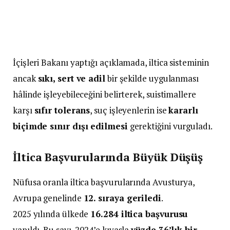
İçişleri Bakanı yaptığı açıklamada, iltica sisteminin
ancak
sıkı, sert ve adil
bir şekilde uygulanması
hâlinde işleyebileceğini belirterek, suistimallere
karşı
sıfır tolerans
, suç işleyenlerin ise
kararlı
biçimde sınır dışı edilmesi
gerektiğini vurguladı.
İltica Başvurularında Büyük Düşüş
Nüfusa oranla iltica başvurularında Avusturya,
Avrupa genelinde
12. sıraya geriledi
.
2025 yılında ülkede
16.284 iltica başvurusu
yapıldı. Bu sayı, 2024’e kıyasla
yüzde 36’lık bir