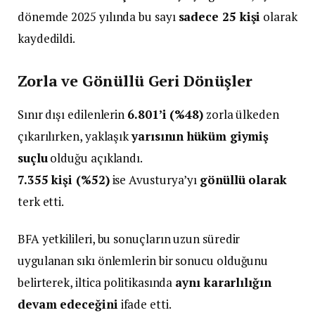
dönemde 2025 yılında bu sayı
sadece 25 kişi
olarak
kaydedildi.
Zorla ve Gönüllü Geri Dönüşler
Sınır dışı edilenlerin
6.801’i (%48)
zorla ülkeden
çıkarılırken, yaklaşık
yarısının hüküm giymiş
suçlu
olduğu açıklandı.
7.355 kişi (%52)
ise Avusturya’yı
gönüllü olarak
terk etti.
BFA yetkilileri, bu sonuçların uzun süredir
uygulanan sıkı önlemlerin bir sonucu olduğunu
belirterek, iltica politikasında
aynı kararlılığın
devam edeceğini
ifade etti.