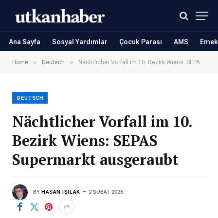
Ana Sayfa
Sosyal Yardımlar
Çocuk Parası
AMS
Emekl
»
»
Home
Deutsch
Nächtlicher Vorfall im 10. Bezirk Wiens: SEPAS Supermarkt ausgeraubt
DEUTSCH
Nächtlicher Vorfall im 10.
Bezirk Wiens: SEPAS
Supermarkt ausgeraubt
BY
HASAN IŞILAK
2 ŞUBAT 2026