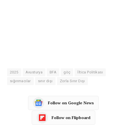
2025
Avusturya
BFA
göç
İltica Politikası
sığınmacılar
sınır dışı
Zorla Sınır Dışı
Follow on Google News
Follow on Flipboard