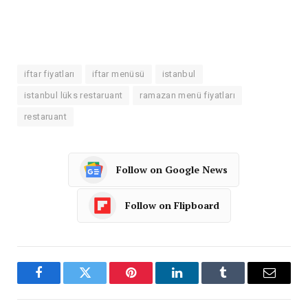
iftar fiyatları
iftar menüsü
istanbul
istanbul lüks restaruant
ramazan menü fiyatları
restaruant
Follow on Google News
Follow on Flipboard
Facebook
Twitter
Pinterest
LinkedIn
Tumblr
Email