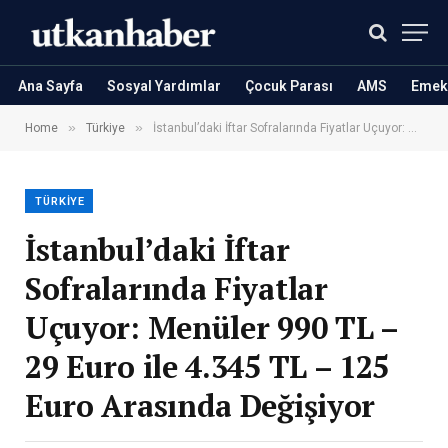
Ana Sayfa
Sosyal Yardımlar
Çocuk Parası
AMS
Emekl
»
»
Home
Türkiye
İstanbul’daki İftar Sofralarında Fiyatlar Uçuyor: Menüler 990 TL – 29 Euro ile 4.345 TL – 125 Euro Arasında Değişiyor
TÜRKIYE
İstanbul’daki İftar
Sofralarında Fiyatlar
Uçuyor: Menüler 990 TL –
29 Euro ile 4.345 TL – 125
Euro Arasında Değişiyor