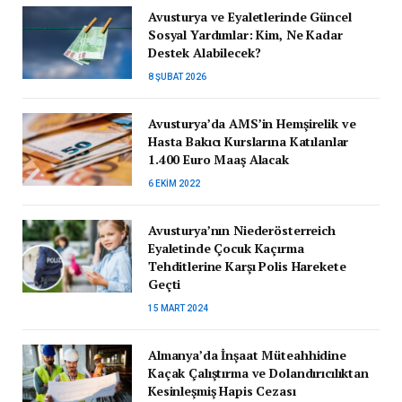
Avusturya ve Eyaletlerinde Güncel
Sosyal Yardımlar: Kim, Ne Kadar
Destek Alabilecek?
8 ŞUBAT 2026
Avusturya’da AMS’in Hemşirelik ve
Hasta Bakıcı Kurslarına Katılanlar
1.400 Euro Maaş Alacak
6 EKIM 2022
Avusturya’nın Niederösterreich
Eyaletinde Çocuk Kaçırma
Tehditlerine Karşı Polis Harekete
Geçti
15 MART 2024
Almanya’da İnşaat Müteahhidine
Kaçak Çalıştırma ve Dolandırıcılıktan
Kesinleşmiş Hapis Cezası