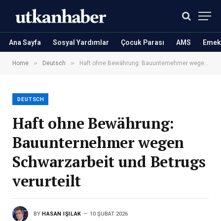
Ana Sayfa
Sosyal Yardımlar
Çocuk Parası
AMS
Emekl
»
»
Home
Deutsch
Haft ohne Bewährung: Bauunternehmer wegen Schwarzarbeit und Betrugs verurteilt
DEUTSCH
Haft ohne Bewährung:
Bauunternehmer wegen
Schwarzarbeit und Betrugs
verurteilt
BY
HASAN IŞILAK
10 ŞUBAT 2026