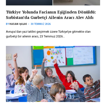
Türkiye Yolunda Facianın Eşiğinden Dönüldü:
Sırbistan’da Gurbetçi Ailenin Aracı Alev Aldı
BY
HASAN IŞILAK
30 TEMMUZ 2026
Avrupa’dan yaz tatilini geçirmek üzere Türkiye’ye gitmekte olan
gurbetçi bir ailenin aracı, 23 Temmuz 2026…