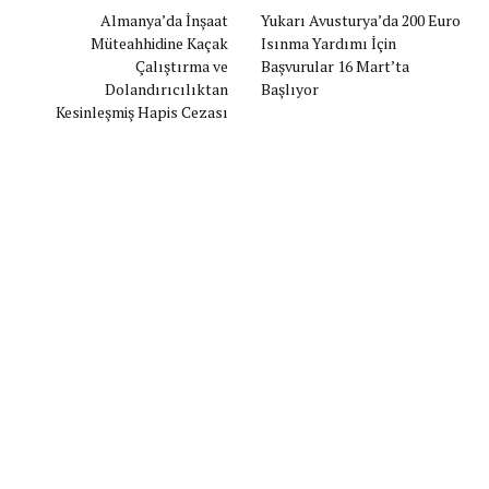
Almanya’da İnşaat
Yukarı Avusturya’da 200 Euro
Müteahhidine Kaçak
Isınma Yardımı İçin
Çalıştırma ve
Başvurular 16 Mart’ta
Dolandırıcılıktan
Başlıyor
Kesinleşmiş Hapis Cezası