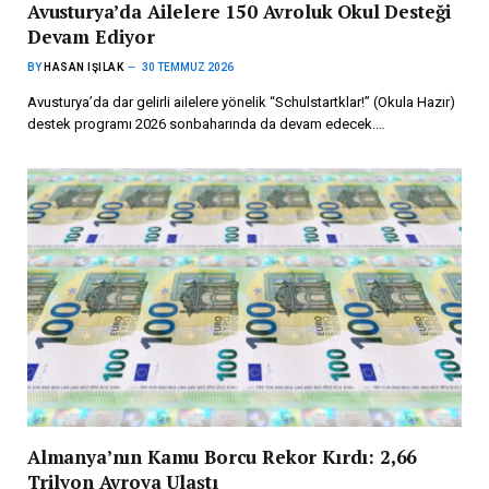
Avusturya’da Ailelere 150 Avroluk Okul Desteği
Devam Ediyor
BY
HASAN IŞILAK
30 TEMMUZ 2026
Avusturya’da dar gelirli ailelere yönelik “Schulstartklar!” (Okula Hazır)
destek programı 2026 sonbaharında da devam edecek.…
Almanya’nın Kamu Borcu Rekor Kırdı: 2,66
Trilyon Avroya Ulaştı