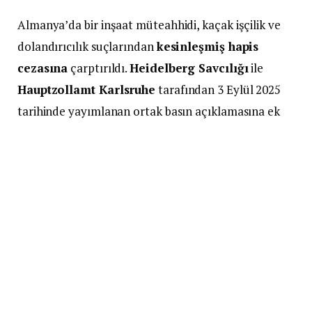
Almanya’da bir inşaat müteahhidi, kaçak işçilik ve
dolandırıcılık suçlarından
kesinleşmiş hapis
cezasına
çarptırıldı.
Heidelberg Savcılığı
ile
Hauptzollamt Karlsruhe
tarafından 3 Eylül 2025
tarihinde yayımlanan ortak basın açıklamasına ek
olarak yapılan duyuruda, dava sürecine ilişkin
ayrıntılar paylaşıldı.
Amtsgericht Heidelberg
, Rhein-Neckar bölgesinde
faaliyet gösteren
65 yaşındaki bir inşaat
müteahhidini
, kaçak işçilik ve dolandırıcılık
suçlarından
iki yıl beş ay hapis cezasına
mahkûm
etti. Mahkeme, cezanın
ertelenmeden infaz
edilmesine
hükmetti. Karar kesinleşti.