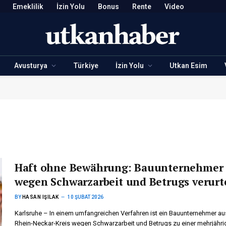
Emeklilik
İzin Yolu
Bonus
Rente
Video
Avusturya
Türkiye
İzin Yolu
Utkan Esim
Haft ohne Bewährung: Bauunternehmer
wegen Schwarzarbeit und Betrugs verurte
BY
HASAN IŞILAK
10 ŞUBAT 2026
Karlsruhe – In einem umfangreichen Verfahren ist ein Bauunternehmer a
Rhein-Neckar-Kreis wegen Schwarzarbeit und Betrugs zu einer mehrjähri