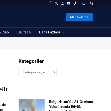
Facebook
X
Instagram
YouTube
TikTok
(Twitter)
SUBSCRIBE
Video
Deutsch
Daha Fazlası
Kategoriler
Kategoriler
ilt
Bulgaristan’da A1 Otobanı
us dem
Yakınlarında Büyük
gen