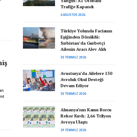
Yangın: A1 Otobanı
Trafiğe Kapandı
6 AĞUSTOS 2026
Türkiye Yolunda Facianın
Eşiğinden Dönüldü:
Sırbistan’da Gurbetçi
Ailenin Aracı Alev Aldı
30 TEMMUZ 2026
miş
Avusturya’da Ailelere 150
Avroluk Okul Desteği
Devam Ediyor
dan
30 TEMMUZ 2026
amt
Almanya’nın Kamu Borcu
Rekor Kırdı: 2,66 Trilyon
Avroya Ulaştı
29 TEMMUZ 2026