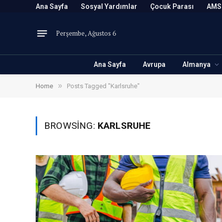
Ana Sayfa
Sosyal Yardımlar
Çocuk Parası
AMS
Perşembe, Ağustos 6
Ana Sayfa
Avrupa
Almanya
»
Home
Posts Tagged "Karlsruhe"
BROWSING:
KARLSRUHE