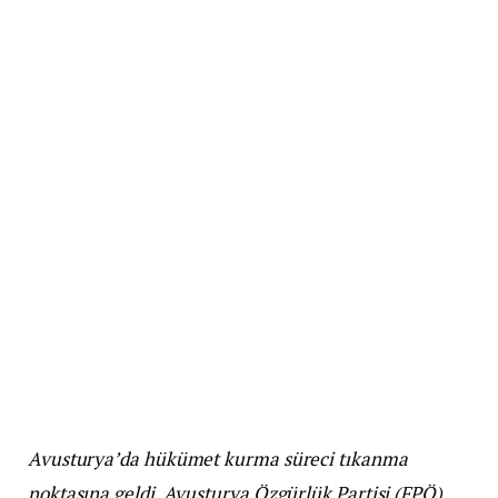
Avusturya’da hükümet kurma süreci tıkanma
noktasına geldi. Avusturya Özgürlük Partisi (FPÖ)