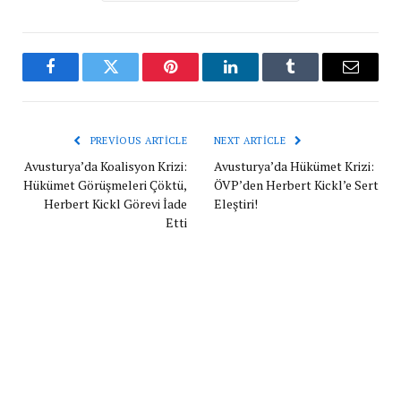
Facebook
Twitter
Pinterest
LinkedIn
Tumblr
Email
PREVIOUS ARTICLE
NEXT ARTICLE
Avusturya’da Koalisyon Krizi:
Avusturya’da Hükümet Krizi:
Hükümet Görüşmeleri Çöktü,
ÖVP’den Herbert Kickl’e Sert
Herbert Kickl Görevi İade
Eleştiri!
Etti