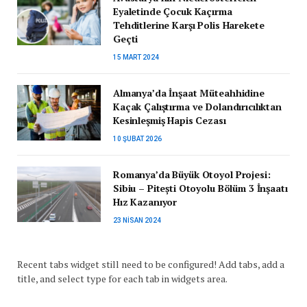
Eyaletinde Çocuk Kaçırma
Tehditlerine Karşı Polis Harekete
Geçti
15 MART 2024
Almanya’da İnşaat Müteahhidine
Kaçak Çalıştırma ve Dolandırıcılıktan
Kesinleşmiş Hapis Cezası
10 ŞUBAT 2026
Romanya’da Büyük Otoyol Projesi:
Sibiu – Pitești Otoyolu Bölüm 3 İnşaatı
Hız Kazanıyor
23 NISAN 2024
Recent tabs widget still need to be configured! Add tabs, add a
title, and select type for each tab in widgets area.