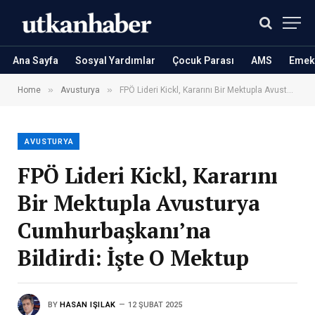
Ana Sayfa
Sosyal Yardımlar
Çocuk Parası
AMS
Emekl
»
»
Home
Avusturya
FPÖ Lideri Kickl, Kararını Bir Mektupla Avusturya Cumhurbaşkanı’na Bildirdi: İşte O Mektup
AVUSTURYA
FPÖ Lideri Kickl, Kararını
Bir Mektupla Avusturya
Cumhurbaşkanı’na
Bildirdi: İşte O Mektup
BY
HASAN IŞILAK
12 ŞUBAT 2025