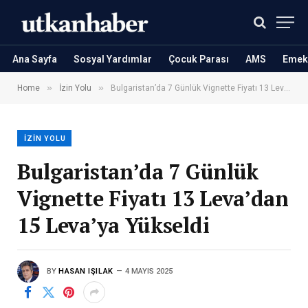
Ana Sayfa
Sosyal Yardımlar
Çocuk Parası
AMS
Emekl
»
»
Home
İzin Yolu
Bulgaristan’da 7 Günlük Vignette Fiyatı 13 Leva’dan 15 Leva’ya Yükseldi
İZIN YOLU
Bulgaristan’da 7 Günlük
Vignette Fiyatı 13 Leva’dan
15 Leva’ya Yükseldi
BY
HASAN IŞILAK
4 MAYIS 2025