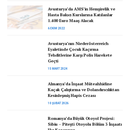
Avusturya’da AMS’in Hemşirelik ve
Hasta Bakıcı Kurslarına Katılanlar
1.400 Euro Maaş Alacak
6 EKIM 2022
Avusturya’nın Niederösterreich
Eyaletinde Çocuk Kaçırma
Tehditlerine Karşı Polis Harekete
Geçti
15 MART 2024
Almanya’da İnşaat Müteahhidine
Kaçak Çalıştırma ve Dolandırıcılıktan
Kesinleşmiş Hapis Cezası
10 ŞUBAT 2026
Romanya’da Büyük Otoyol Projesi:
Sibiu – Pitești Otoyolu Bölüm 3 İnşaatı
Hız Kazanıyor