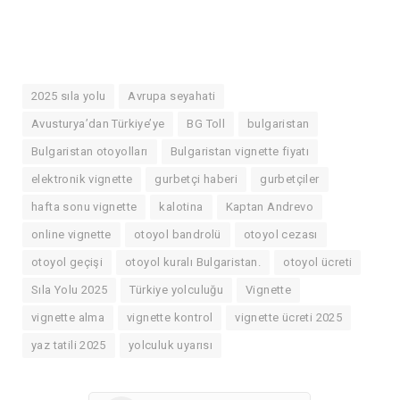
2025 sıla yolu
Avrupa seyahati
Avusturya’dan Türkiye’ye
BG Toll
bulgaristan
Bulgaristan otoyolları
Bulgaristan vignette fiyatı
elektronik vignette
gurbetçi haberi
gurbetçiler
hafta sonu vignette
kalotina
Kaptan Andrevo
online vignette
otoyol bandrolü
otoyol cezası
otoyol geçişi
otoyol kuralı Bulgaristan.
otoyol ücreti
Sıla Yolu 2025
Türkiye yolculuğu
Vignette
vignette alma
vignette kontrol
vignette ücreti 2025
yaz tatili 2025
yolculuk uyarısı