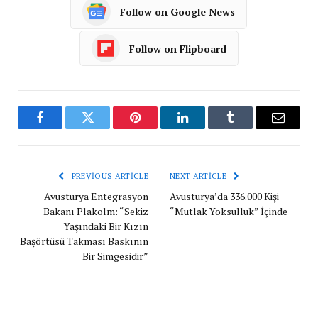
Follow on Google News
Follow on Flipboard
Facebook
Twitter
Pinterest
LinkedIn
Tumblr
Email
PREVIOUS ARTICLE
NEXT ARTICLE
Avusturya Entegrasyon
Avusturya’da 336.000 Kişi
Bakanı Plakolm: “Sekiz
“Mutlak Yoksulluk” İçinde
Yaşındaki Bir Kızın
Başörtüsü Takması Baskının
Bir Simgesidir”