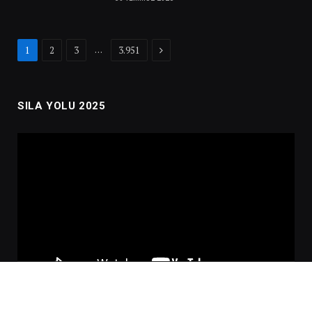
Next
…
1
2
3
3.951
SILA YOLU 2025
Video
oynatıcı
00:00
02:01:00