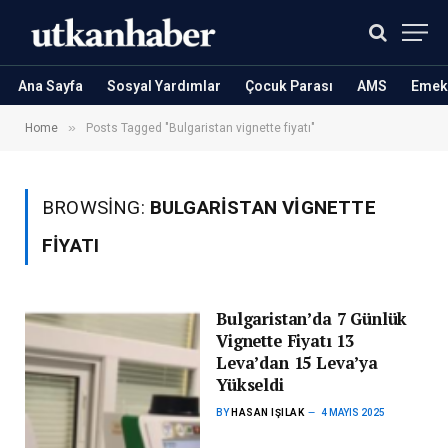
Ana Sayfa
Sosyal Yardımlar
Çocuk Parası
AMS
Emekl
»
Home
Posts Tagged "Bulgaristan vignette fiyatı"
BROWSING:
BULGARISTAN VIGNETTE
FIYATI
Bulgaristan’da 7 Günlük
Vignette Fiyatı 13
Leva’dan 15 Leva’ya
Yükseldi
BY
HASAN IŞILAK
4 MAYIS 2025