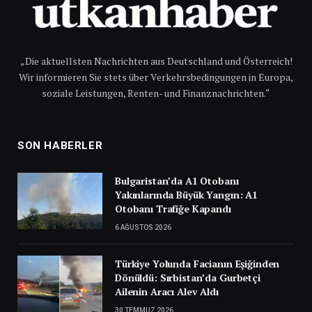
„Die aktuellsten Nachrichten aus Deutschland und Österreich!
Wir informieren Sie stets über Verkehrsbedingungen in Europa,
soziale Leistungen, Renten- und Finanznachrichten.“
SON HABERLER
Bulgaristan’da A1 Otobanı
Yakınlarında Büyük Yangın: A1
Otobanı Trafiğe Kapandı
6 AĞUSTOS 2026
Türkiye Yolunda Facianın Eşiğinden
Dönüldü: Sırbistan’da Gurbetçi
Ailenin Aracı Alev Aldı
30 TEMMUZ 2026