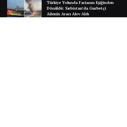
Türkiye Yolunda Facianın Eşiğinden
Dönüldü: Sırbistan’da Gurbetçi
Ailenin Aracı Alev Aldı
30 TEMMUZ 2026
Next
…
1
2
3
3.951
SILA YOLU 2025
Video
oynatıcı