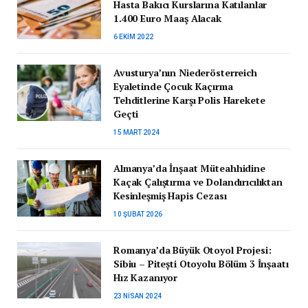
Hasta Bakıcı Kurslarına Katılanlar
1.400 Euro Maaş Alacak
6 EKIM 2022
Avusturya’nın Niederösterreich
Eyaletinde Çocuk Kaçırma
Tehditlerine Karşı Polis Harekete
Geçti
15 MART 2024
Almanya’da İnşaat Müteahhidine
Kaçak Çalıştırma ve Dolandırıcılıktan
Kesinleşmiş Hapis Cezası
10 ŞUBAT 2026
Romanya’da Büyük Otoyol Projesi:
Sibiu – Pitești Otoyolu Bölüm 3 İnşaatı
Hız Kazanıyor
23 NISAN 2024