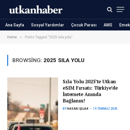
Ana Sayfa
Sosyal Yardımlar
Çocuk Parası
AMS
Emekl
»
Home
Posts Tagged "2025 sıla yolu"
BROWSING:
2025 SILA YOLU
Sıla Yolu 2025’te Utkan
eSIM Fırsatı: Türkiye’de
İnternete Anında
Bağlanın!
BY
HASAN IŞILAK
19 TEMMUZ 2025