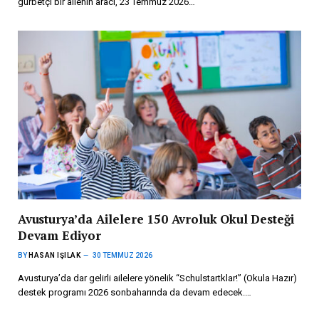
gurbetçi bir ailenin aracı, 23 Temmuz 2026…
Avusturya’da Ailelere 150 Avroluk Okul Desteği
Devam Ediyor
BY
HASAN IŞILAK
30 TEMMUZ 2026
Avusturya’da dar gelirli ailelere yönelik “Schulstartklar!” (Okula Hazır)
destek programı 2026 sonbaharında da devam edecek.…