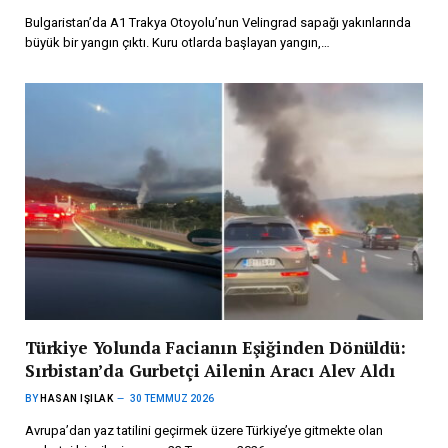
Bulgaristan’da A1 Trakya Otoyolu’nun Velingrad sapağı yakınlarında
büyük bir yangın çıktı. Kuru otlarda başlayan yangın,…
Türkiye Yolunda Facianın Eşiğinden Dönüldü:
Sırbistan’da Gurbetçi Ailenin Aracı Alev Aldı
BY
HASAN IŞILAK
30 TEMMUZ 2026
Avrupa’dan yaz tatilini geçirmek üzere Türkiye’ye gitmekte olan