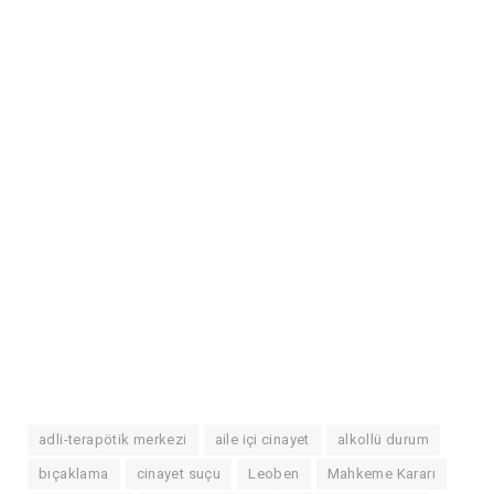
adli-terapötik merkezi
aile içi cinayet
alkollü durum
bıçaklama
cinayet suçu
Leoben
Mahkeme Kararı