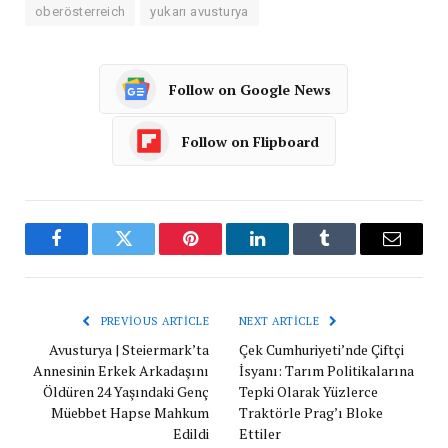
oberösterreich
yukarı avusturya
Follow on Google News
Follow on Flipboard
Facebook
Twitter
Pinterest
LinkedIn
Tumblr
Email
PREVIOUS ARTICLE
NEXT ARTICLE
Avusturya | Steiermark’ta
Çek Cumhuriyeti’nde Çiftçi
Annesinin Erkek Arkadaşını
İsyanı: Tarım Politikalarına
Öldüren 24 Yaşındaki Genç
Tepki Olarak Yüzlerce
Müebbet Hapse Mahkum
Traktörle Prag’ı Bloke
Edildi
Ettiler