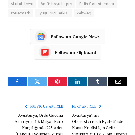
Murtal İlçesi
ömür boyu hapis
Polis Soruşturması
steiermark
uyuşturucu etkisi
Zeltweg
Follow on Google News
Follow on Flipboard
Facebook
Twitter
Pinterest
LinkedIn
Tumblr
Email
PREVIOUS ARTICLE
NEXT ARTICLE
Avusturya, Ordu Gücünü
Avusturya’nın
Artırıyor: 1,8 Milyar Euro
Oberösterreich Eyaleti’nde
Karşılığında 225 Adet
Konut Kredisi İçin Gelir
‘Pandur Evolution’ Zırhlı
Sınırları Yıllık 85 bin Euro’ya