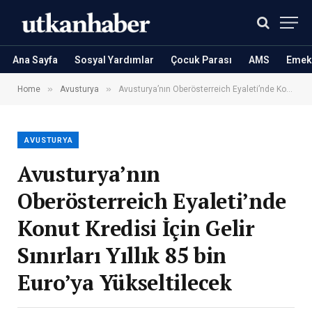
Ana Sayfa
Sosyal Yardımlar
Çocuk Parası
AMS
Emekl
»
»
Home
Avusturya
Avusturya’nın Oberösterreich Eyaleti’nde Konut Kredisi İçin Gelir Sınırları Yıllık 85 bin Euro’ya Yükseltilecek
AVUSTURYA
Avusturya’nın
Oberösterreich Eyaleti’nde
Konut Kredisi İçin Gelir
Sınırları Yıllık 85 bin
Euro’ya Yükseltilecek