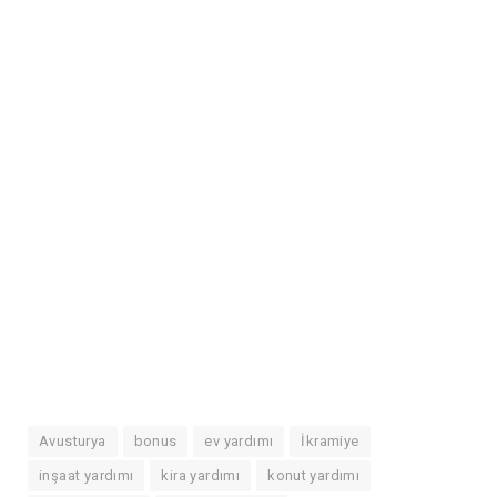
Avusturya
bonus
ev yardımı
İkramiye
inşaat yardımı
kira yardımı
konut yardımı