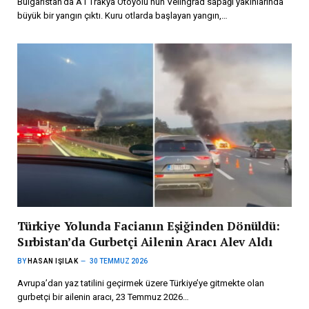
Bulgaristan’da A1 Trakya Otoyolu’nun Velingrad sapağı yakınlarında
büyük bir yangın çıktı. Kuru otlarda başlayan yangın,…
Türkiye Yolunda Facianın Eşiğinden Dönüldü:
Sırbistan’da Gurbetçi Ailenin Aracı Alev Aldı
BY
HASAN IŞILAK
30 TEMMUZ 2026
Avrupa’dan yaz tatilini geçirmek üzere Türkiye’ye gitmekte olan
gurbetçi bir ailenin aracı, 23 Temmuz 2026…