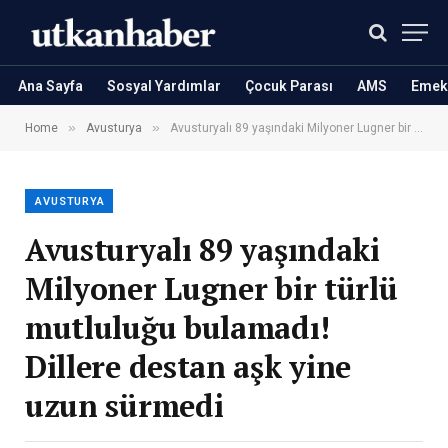
Ana Sayfa
Sosyal Yardımlar
Çocuk Parası
AMS
Emekl
»
»
Home
Avusturya
Avusturyalı 89 yaşındaki Milyoner Lugner bir türlü mutluluğu bulamadı! Dillere destan aşk yine uzun sürmedi
AVUSTURYA
Avusturyalı 89 yaşındaki
Milyoner Lugner bir türlü
mutluluğu bulamadı!
Dillere destan aşk yine
uzun sürmedi