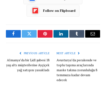
Follow on Flipboard
Facebook
Twitter
Pinterest
LinkedIn
Tumblr
Email
PREVIOUS ARTICLE
NEXT ARTICLE
Almanya’da bir Lidl şubesi 18
Avusturya’da perakende ve
yaş altı müşterilerine Ayçiçek
toplu taşıma araçlarında
yağ satışını yasakladı
maske takma zorunluluğu 8
temmuza kadar devam
edecek