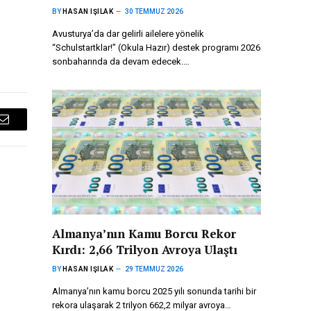
BY
HASAN IŞILAK
30 TEMMUZ 2026
Avusturya’da dar gelirli ailelere yönelik
“Schulstartklar!” (Okula Hazır) destek programı 2026
sonbaharında da devam edecek.…
Email
Almanya’nın Kamu Borcu Rekor
Kırdı: 2,66 Trilyon Avroya Ulaştı
BY
HASAN IŞILAK
29 TEMMUZ 2026
Almanya’nın kamu borcu 2025 yılı sonunda tarihi bir
rekora ulaşarak 2 trilyon 662,2 milyar avroya…