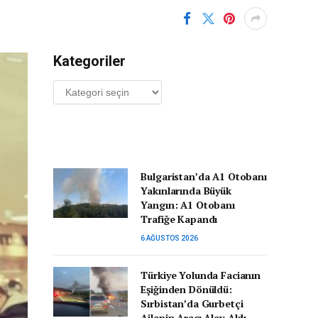
Kategoriler
Kategoriler
Bulgaristan’da A1 Otobanı
Yakınlarında Büyük
Yangın: A1 Otobanı
Trafiğe Kapandı
6 AĞUSTOS 2026
Türkiye Yolunda Facianın
Eşiğinden Dönüldü:
Sırbistan’da Gurbetçi
Ailenin Aracı Alev Aldı