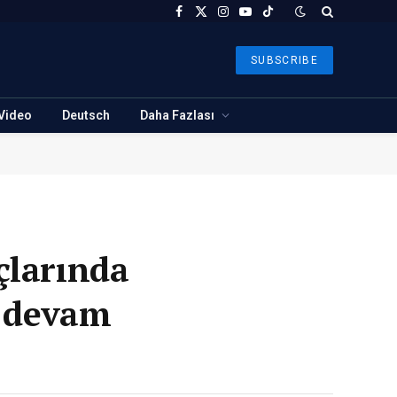
Facebook
X
Instagram
YouTube
TikTok
(Twitter)
SUBSCRIBE
Video
Deutsch
Daha Fazlası
çlarında
 devam