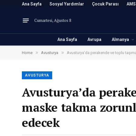
Ana Sayfa
Sosyal Yardımlar
Çocuk Parası
AMS
Cumartesi, Ağustos 8
Ana Sayfa
Avrupa
Almanya
»
»
Home
Avusturya
Avusturya’da perakende ve toplu taşı
AVUSTURYA
Avusturya’da perake
maske takma zorun
edecek