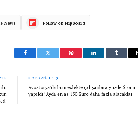
le News
Follow on Flipboard
Facebook
Twitter
Pinterest
LinkedIn
Tumblr
CLE
NEXT ARTICLE
rlü
Avusturya’da bu meslekte çalışanlara yüzde 5 zam
zun
yapıldı! Ayda en az 130 Euro daha fazla alacaklar
edi