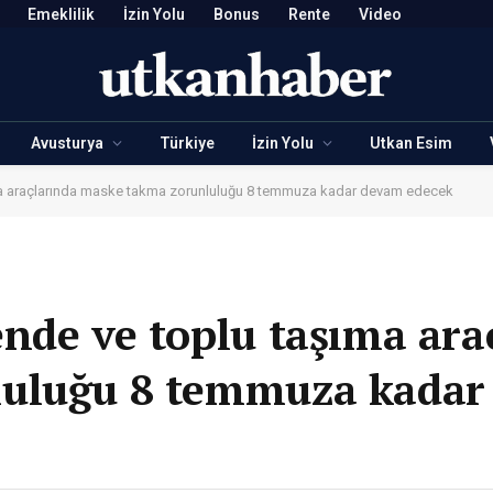
Emeklilik
İzin Yolu
Bonus
Rente
Video
Avusturya
Türkiye
İzin Yolu
Utkan Esim
ma araçlarında maske takma zorunluluğu 8 temmuza kadar devam edecek
nde ve toplu taşıma ara
luluğu 8 temmuza kadar