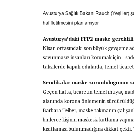
Avusturya Sağlık Bakanı Rauch (Yeşiller) ş
hafifletilmesini planlamıyor.
Avusturya’daki FFP2 maske gereklili
Nisan ortasındaki son büyük gevşeme a
savunmasız insanları korumak için – sad
taksilerde kapalı odalarda, temel ticaret
Sendikalar maske zorunluluğunun so
Geçen hafta, ticaretin temel ihtiyaç ma
alanında korona önlemenin sürdürüldüğü
Barbara Teiber, maske takmanın çalışanl
binlerce kişinin maskesiz kutlama yapmas
kısıtlaması bulunmadığına dikkat çekti. 