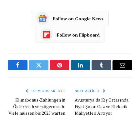
Follow on Google News
Follow on Flipboard
Facebook
Twitter
Pinterest
LinkedIn
Tumblr
Email
PREVIOUS ARTICLE
NEXT ARTICLE
Klimabonus-Zahlungen in
Avusturya’da Kış Ortasında
Österreich verzögern sich:
Fiyat Şoku: Gaz ve Elektrik
Viele müssen bis 2025 warten
Maliyetleri Artıyor