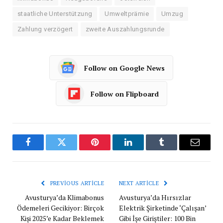
staatliche Unterstützung
Umweltprämie
Umzug
Zahlung verzögert
zweite Auszahlungsrunde
Follow on Google News
Follow on Flipboard
Facebook
Twitter
Pinterest
LinkedIn
Tumblr
Email
PREVIOUS ARTICLE
NEXT ARTICLE
Avusturya’da Klimabonus
Avusturya’da Hırsızlar
Ödemeleri Gecikiyor: Birçok
Elektrik Şirketinde ‘Çalışan’
Kişi 2025’e Kadar Beklemek
Gibi İşe Giriştiler: 100 Bin