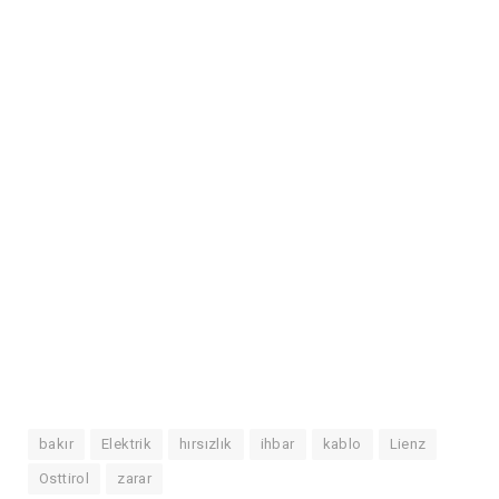
bakır
Elektrik
hırsızlık
ihbar
kablo
Lienz
Osttirol
zarar