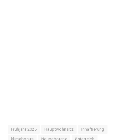
Frühjahr 2025
Hauptwohnsitz
Inhaftierung
klimabonus
Neugeborene
österreich