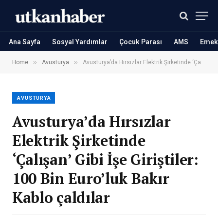
Ana Sayfa
Sosyal Yardımlar
Çocuk Parası
AMS
Emekl
»
»
Home
Avusturya
Avusturya’da Hırsızlar Elektrik Şirketinde ‘Çalışan’ Gibi İşe Giriştiler: 100 Bin Euro’luk Bakır Kablo çaldılar
AVUSTURYA
Avusturya’da Hırsızlar
Elektrik Şirketinde
‘Çalışan’ Gibi İşe Giriştiler:
100 Bin Euro’luk Bakır
Kablo çaldılar