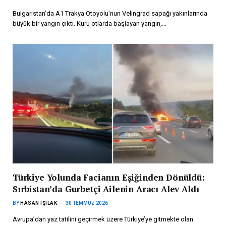
Bulgaristan’da A1 Trakya Otoyolu’nun Velingrad sapağı yakınlarında
büyük bir yangın çıktı. Kuru otlarda başlayan yangın,…
Türkiye Yolunda Facianın Eşiğinden Dönüldü:
Sırbistan’da Gurbetçi Ailenin Aracı Alev Aldı
BY
HASAN IŞILAK
30 TEMMUZ 2026
Avrupa’dan yaz tatilini geçirmek üzere Türkiye’ye gitmekte olan