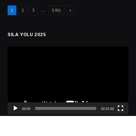
Next
…
1
2
3
3.951
SILA YOLU 2025
Video
oynatıcı
00:00
02:01:00