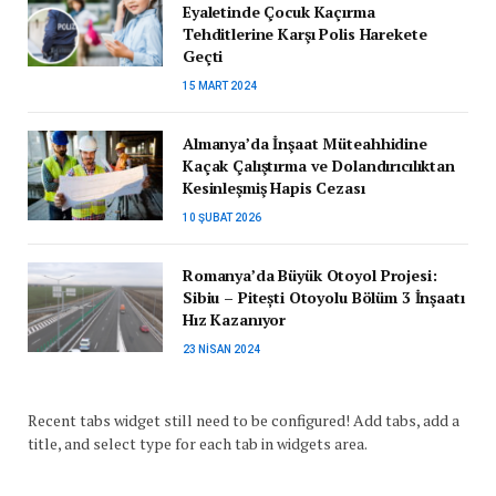
Eyaletinde Çocuk Kaçırma
Tehditlerine Karşı Polis Harekete
Geçti
15 MART 2024
Almanya’da İnşaat Müteahhidine
Kaçak Çalıştırma ve Dolandırıcılıktan
Kesinleşmiş Hapis Cezası
10 ŞUBAT 2026
Romanya’da Büyük Otoyol Projesi:
Sibiu – Pitești Otoyolu Bölüm 3 İnşaatı
Hız Kazanıyor
23 NISAN 2024
Recent tabs widget still need to be configured! Add tabs, add a
title, and select type for each tab in widgets area.