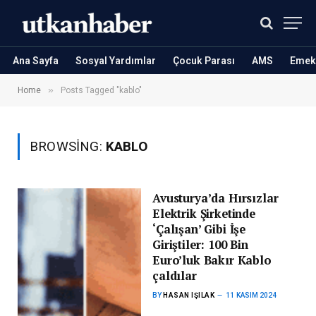
Ana Sayfa
Sosyal Yardımlar
Çocuk Parası
AMS
Emekl
»
Home
Posts Tagged "kablo"
BROWSING:
KABLO
Avusturya’da Hırsızlar
Elektrik Şirketinde
‘Çalışan’ Gibi İşe
Giriştiler: 100 Bin
Euro’luk Bakır Kablo
çaldılar
BY
HASAN IŞILAK
11 KASIM 2024