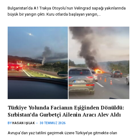
Bulgaristan’da A1 Trakya Otoyolu’nun Velingrad sapağı yakınlarında
büyük bir yangın çıktı. Kuru otlarda başlayan yangın,…
Türkiye Yolunda Facianın Eşiğinden Dönüldü:
Sırbistan’da Gurbetçi Ailenin Aracı Alev Aldı
BY
HASAN IŞILAK
30 TEMMUZ 2026
Avrupa’dan yaz tatilini geçirmek üzere Türkiye’ye gitmekte olan