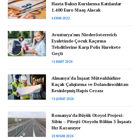
Hasta Bakıcı Kurslarına Katılanlar
1.400 Euro Maaş Alacak
6 EKIM 2022
Avusturya’nın Niederösterreich
Eyaletinde Çocuk Kaçırma
Tehditlerine Karşı Polis Harekete
Geçti
15 MART 2024
Almanya’da İnşaat Müteahhidine
Kaçak Çalıştırma ve Dolandırıcılıktan
Kesinleşmiş Hapis Cezası
10 ŞUBAT 2026
Romanya’da Büyük Otoyol Projesi:
Sibiu – Pitești Otoyolu Bölüm 3 İnşaatı
Hız Kazanıyor
23 NISAN 2024