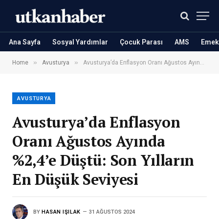
Ana Sayfa
Sosyal Yardımlar
Çocuk Parası
AMS
Emekl
»
»
Home
Avusturya
Avusturya’da Enflasyon Oranı Ağustos Ayında %2,4’e Düştü: Son Yılların En Düşük Seviyesi
AVUSTURYA
Avusturya’da Enflasyon
Oranı Ağustos Ayında
%2,4’e Düştü: Son Yılların
En Düşük Seviyesi
BY
HASAN IŞILAK
31 AĞUSTOS 2024