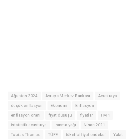
Ağustos 2024
Avrupa Merkez Bankası
Avusturya
düşük enflasyon
Ekonomi
Enflasyon
enflasyon oranı
fiyat düşüşü
fiyatlar
HVPI
istatistik avusturya
ısınma yağı
Nisan 2021
Tobias Thomas
TÜFE
tüketici fiyat endeksi
Yakıt