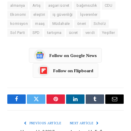
almanya
Artış
asgari ücret
bağımsızlık
CDU
Ekonomi
eleştiri
iş güvenliği
İşverenler
komisyon
maaş
Müdahale
öneri
Scholz
Sol Parti
SPD
tartışma
ücret
ver.di
Yeşiller
Follow on Google News
Follow on Flipboard
Facebook
Twitter
Pinterest
LinkedIn
Tumblr
Email
PREVIOUS ARTICLE
NEXT ARTICLE