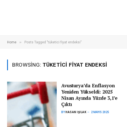
»
Home
Posts Tagged "tüketici fiyat endeksi"
BROWSING:
TÜKETICI FIYAT ENDEKSI
Avusturya’da Enflasyon
Yeniden Yükseldi: 2025
Nisan Ayında Yüzde 3,1’e
Çıktı
BY
HASAN IŞILAK
2 MAYIS 2025