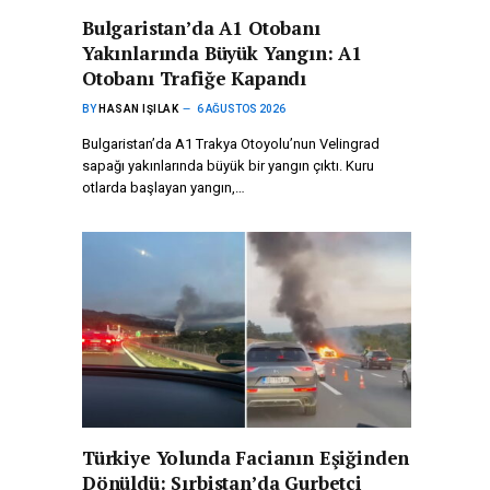
Bulgaristan’da A1 Otobanı
Yakınlarında Büyük Yangın: A1
Otobanı Trafiğe Kapandı
BY
HASAN IŞILAK
6 AĞUSTOS 2026
Bulgaristan’da A1 Trakya Otoyolu’nun Velingrad
sapağı yakınlarında büyük bir yangın çıktı. Kuru
otlarda başlayan yangın,…
Türkiye Yolunda Facianın Eşiğinden
Dönüldü: Sırbistan’da Gurbetçi