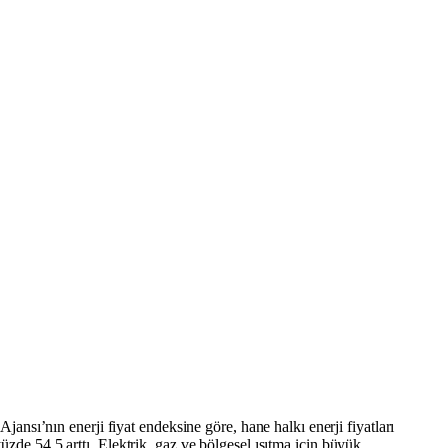
Ajansı’nın enerji fiyat endeksine göre, hane halkı enerji fiyatları
üzde 54,5 arttı. Elektrik, gaz ve bölgesel ısıtma için büyük