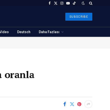
Facebook
X
Instagram
YouTube
TikTok
(Twitter)
SUBSCRIBE
Video
Deutsch
Daha Fazlası
a oranla