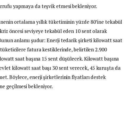
arrufu yapmaya da teşvik etmesi bekleniyor.
anenin ortalama yıllık tüketiminin yüzde 80’ine tekabül
 kriz öncesi seviyeye tekabül eden 10 sent olarak
 Bunun anlamı şudur: Enerji tedarik şirketi kilowatt saat
üketicilere fatura kestiklerinde, belirtilen 2.900
ilowatt saat başına 15 sent düşülecek. Kilowatt başına
let kilowatt saat başı 30 sent verecek, 45 kuruşta da
t. Böylece, enerji şirketlerinin fiyatları destek
e geçilmesi bekleniyor.