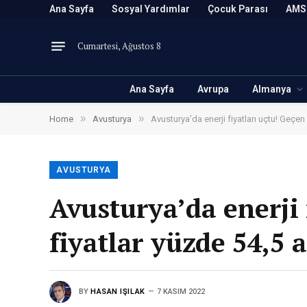
Ana Sayfa
Sosyal Yardımlar
Çocuk Parası
AMS
Cumartesi, Ağustos 8
Ana Sayfa
Avrupa
Almanya
»
»
Home
Avusturya
Avusturya’da enerji fiyatları uçtu! Geçen y
AVUSTURYA
Avusturya’da enerji 
fiyatlar yüzde 54,5 a
BY
HASAN IŞILAK
7 KASIM 2022