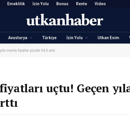
Emeklilik
İzin Yolu
Bonus
Rente
Video
Avusturya
Türkiye
İzin Yolu
Utkan Esim
ıla oranla fiyatlar yüzde 54,5 arttı
fiyatları uçtu! Geçen yıl
rttı