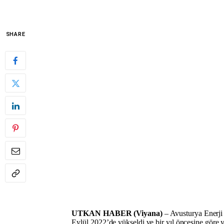
SHARE
UTKAN HABER (Viyana)
– Avusturya Enerji 
Eylül 2022’de yükseldi ve bir yıl öncesine göre y