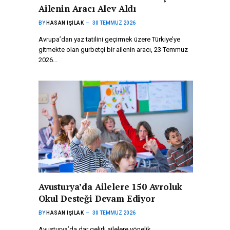
Ailenin Aracı Alev Aldı
BY
HASAN IŞILAK
30 TEMMUZ 2026
Avrupa’dan yaz tatilini geçirmek üzere Türkiye’ye
gitmekte olan gurbetçi bir ailenin aracı, 23 Temmuz
2026…
Avusturya’da Ailelere 150 Avroluk
Okul Desteği Devam Ediyor
BY
HASAN IŞILAK
30 TEMMUZ 2026
Avusturya’da dar gelirli ailelere yönelik