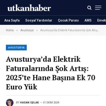
Ana Sayfa
Sosyal Yardımlar
Çocuk Parası
AMS
Emekl
»
»
Home
Avusturya
Avusturya’da Elektrik Faturalarında Şok Artış: 2025’te Hane Başına Ek 70 Euro Yük
AVUSTURYA
Avusturya’da Elektrik
Faturalarında Şok Artış:
2025’te Hane Başına Ek 70
Euro Yük
BY
HASAN IŞILAK
31 EKIM 2024