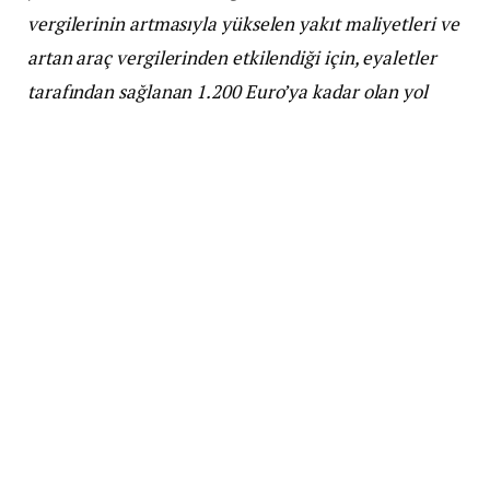
vergilerinin artmasıyla yükselen yakıt maliyetleri ve
artan araç vergilerinden etkilendiği için, eyaletler
tarafından sağlanan 1.200 Euro’ya kadar olan yol
desteği oldukça önemli hale geldi. Ancak bu desteği
zamanında talep etmek gerekiyor.
Pendler yardımı, Avusturya’nın eyaletlerine göre
değişiklik gösteriyor ve bazı eyaletlerde bugün
başvuru süresi sona eriyor.