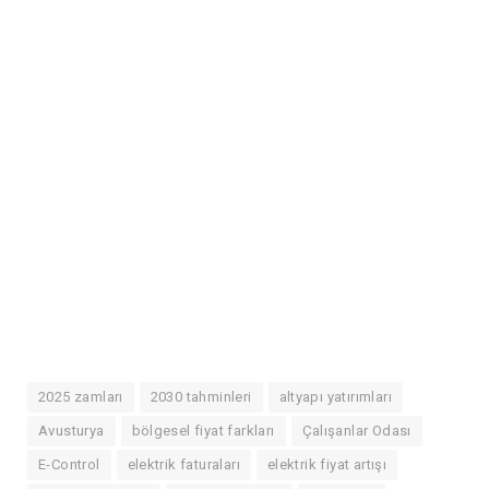
2025 zamları
2030 tahminleri
altyapı yatırımları
Avusturya
bölgesel fiyat farkları
Çalışanlar Odası
E-Control
elektrik faturaları
elektrik fiyat artışı