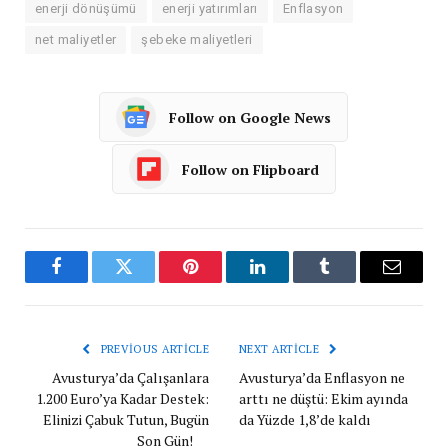
enerji dönüşümü
enerji yatırımları
Enflasyon
net maliyetler
şebeke maliyetleri
Follow on Google News
Follow on Flipboard
Facebook
Twitter
Pinterest
LinkedIn
Tumblr
Email
PREVIOUS ARTICLE
NEXT ARTICLE
Avusturya’da Çalışanlara
Avusturya’da Enflasyon ne
1.200 Euro’ya Kadar Destek:
arttı ne düştü: Ekim ayında
Elinizi Çabuk Tutun, Bugün
da Yüzde 1,8’de kaldı
Son Gün!