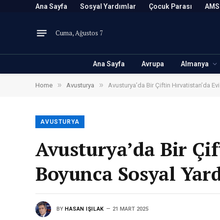
Ana Sayfa
Sosyal Yardımlar
Çocuk Parası
AMS
Cuma, Ağustos 7
Ana Sayfa
Avrupa
Almanya
»
»
Home
Avusturya
Avusturya’da Bir Çiftin Hırvatistan’da E
AVUSTURYA
Avusturya’da Bir Çif
Boyunca Sosyal Yard
BY
HASAN IŞILAK
21 MART 2025