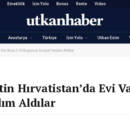
Emeklilik
İzin Yolu
Bonus
Rente
Video
Avusturya
Türkiye
İzin Yolu
Utkan Esim
vi Var Ama 2 Yıl Boyunca Sosyal Yardım Aldılar
tin Hırvatistan’da Evi V
ım Aldılar