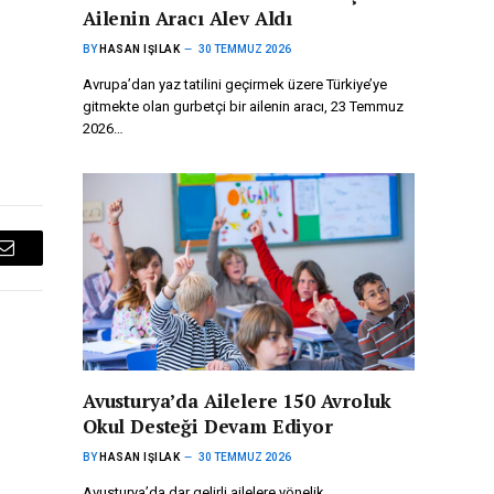
Ailenin Aracı Alev Aldı
BY
HASAN IŞILAK
30 TEMMUZ 2026
Avrupa’dan yaz tatilini geçirmek üzere Türkiye’ye
gitmekte olan gurbetçi bir ailenin aracı, 23 Temmuz
2026…
Email
Avusturya’da Ailelere 150 Avroluk
Okul Desteği Devam Ediyor
BY
HASAN IŞILAK
30 TEMMUZ 2026
Avusturya’da dar gelirli ailelere yönelik