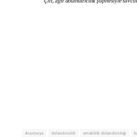
Çift, ağır dolandırıcılık şüphesiyle savcıl
Avusturya
dolandırıcılık
emeklilik dolandırıcılığı
h