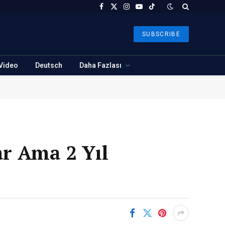
Facebook
X
Instagram
YouTube
TikTok
(Twitter)
SUBSCRIBE
Video
Deutsch
Daha Fazlası
ar Ama 2 Yıl