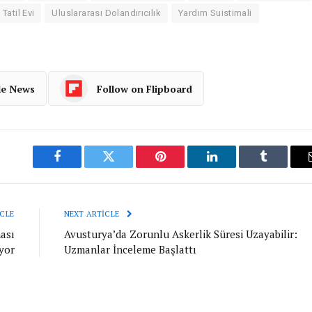
Tatil Evi
Uluslararası Dolandırıcılık
Yardım Suistimali
le News
Follow on Flipboard
Facebook
Twitter
Pinterest
LinkedIn
Tumblr
CLE
NEXT ARTICLE
ası
Avusturya’da Zorunlu Askerlik Süresi Uzayabilir:
yor
Uzmanlar İnceleme Başlattı