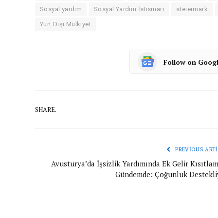
Sosyal yardım
Sosyal Yardım İstismarı
steiermark
Yurt Dışı Mülkiyet
Follow on Goog
SHARE.
PREVIOUS ARTI
Avusturya’da İşsizlik Yardımında Ek Gelir Kısıtlam
Gündemde: Çoğunluk Destekli