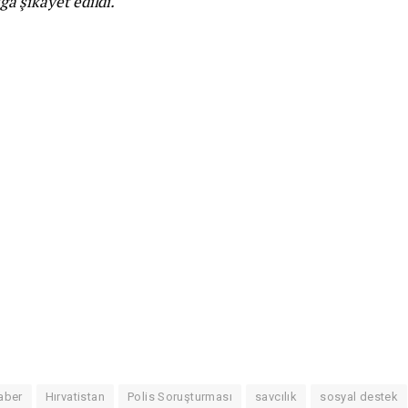
ığa şikayet edildi.
aber
Hırvatistan
Polis Soruşturması
savcılık
sosyal destek