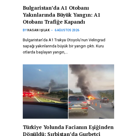
Bulgaristan’da A1 Otobanı
Yakınlarında Büyük Yangın: A1
Otobanı Trafiğe Kapandı
BY
HASAN IŞILAK
6 AĞUSTOS 2026
Bulgaristan’da A1 Trakya Otoyolu’nun Velingrad
sapağı yakınlarında büyük bir yangın çıktı. Kuru
otlarda başlayan yangın,…
Türkiye Yolunda Facianın Eşiğinden
Dönüldü: Sırbistan’da Gurbetçi