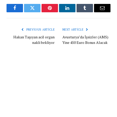
Facebook
Twitter
Pinterest
LinkedIn
Tumblr
Email
PREVIOUS ARTICLE
NEXT ARTICLE
Hakan Taşıyan acil organ
Avusturya’da İşsizler (AMS)
nakli bekliyor
Yine 450 Euro Bonus Alacak