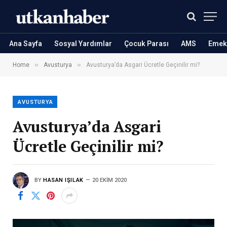
Ana Sayfa
Sosyal Yardımlar
Çocuk Parası
AMS
Emekl
»
»
Home
Avusturya
Avusturya’da Asgari Ücretle Geçinilir mi?
AVUSTURYA
Avusturya’da Asgari
Ücretle Geçinilir mi?
BY
HASAN IŞILAK
20 EKIM 2020